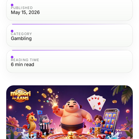
PUBLISHED
May 15, 2026
CATEGORY
Gambling
READING TIME
6
min read