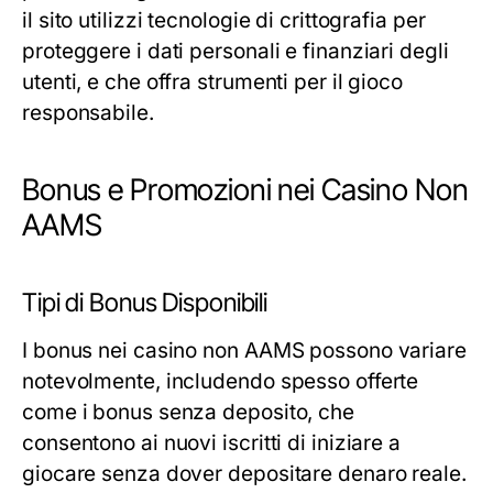
il sito utilizzi tecnologie di crittografia per
proteggere i dati personali e finanziari degli
utenti, e che offra strumenti per il gioco
responsabile.
Bonus e Promozioni nei Casino Non
AAMS
Tipi di Bonus Disponibili
I bonus nei casino non AAMS possono variare
notevolmente, includendo spesso offerte
come i bonus senza deposito, che
consentono ai nuovi iscritti di iniziare a
giocare senza dover depositare denaro reale.