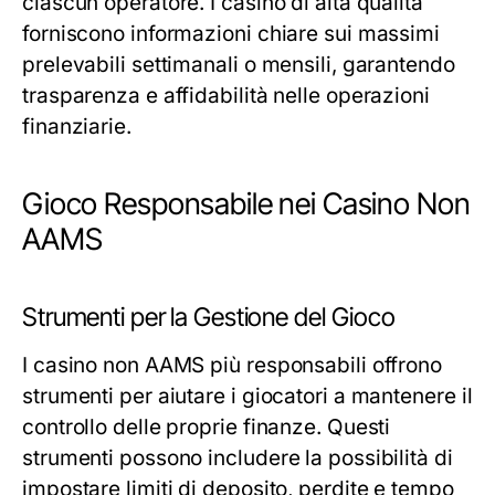
ciascun operatore. I casinò di alta qualità
forniscono informazioni chiare sui massimi
prelevabili settimanali o mensili, garantendo
trasparenza e affidabilità nelle operazioni
finanziarie.
Gioco Responsabile nei Casino Non
AAMS
Strumenti per la Gestione del Gioco
I casino non AAMS più responsabili offrono
strumenti per aiutare i giocatori a mantenere il
controllo delle proprie finanze. Questi
strumenti possono includere la possibilità di
impostare limiti di deposito, perdite e tempo