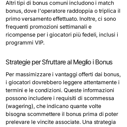
Altri tipi di bonus comuni includono i
match
bonus
, dove l'operatore raddoppia o triplica il
primo versamento effettuato. Inoltre, ci sono
frequenti promozioni settimanali e
ricompense per i giocatori più fedeli, inclusi i
programmi VIP.
Strategie per Sfruttare al Meglio i Bonus
Per massimizzare i vantaggi offerti dai bonus,
i giocatori dovrebbero leggere attentamente i
termini e le condizioni. Queste informazioni
possono includere i requisiti di scommessa
(wagering), che indicano quante volte
bisogna scommettere il bonus prima di poter
prelevare le vincite associate. Una strategia