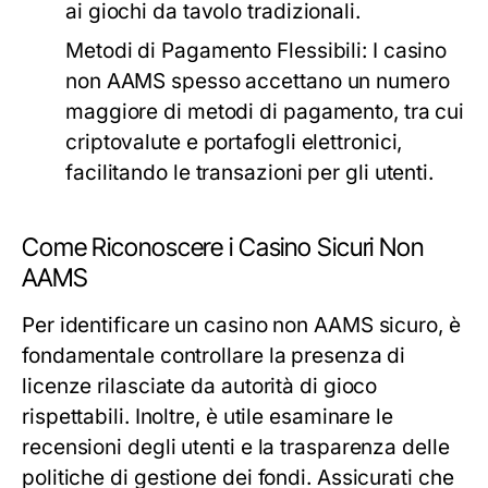
ai giochi da tavolo tradizionali.
Metodi di Pagamento Flessibili:
I casino
non AAMS spesso accettano un numero
maggiore di metodi di pagamento, tra cui
criptovalute e portafogli elettronici,
facilitando le transazioni per gli utenti.
Come Riconoscere i Casino Sicuri Non
AAMS
Per identificare un casino non AAMS sicuro, è
fondamentale controllare la presenza di
licenze rilasciate da autorità di gioco
rispettabili. Inoltre, è utile esaminare le
recensioni degli utenti e la trasparenza delle
politiche di gestione dei fondi. Assicurati che