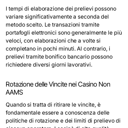
I tempi di elaborazione dei prelievi possono
variare significativamente a seconda del
metodo scelto. Le transazioni tramite
portafogli elettronici sono generalmente le più
veloci, con elaborazioni che a volte si
completano in pochi minuti. Al contrario, i
prelievi tramite bonifico bancario possono
richiedere diversi giorni lavorativi.
Rotazione delle Vincite nei Casino Non
AAMS
Quando si tratta di ritirare le vincite, è
fondamentale essere a conoscenza delle
politiche di rotazione e dei limiti di prelievo di