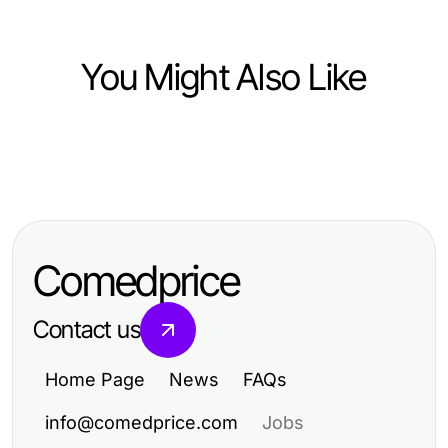
You Might Also Like
Lifestyle
Lifestyle
강남쩜오 대결: 편안한 공간 선택 vs
10 Simple Habits for a Balanced and
아늑한 분위기 선택
Fulfilling Lifestyle
Comedprice
Contact us
Home Page
News
FAQs
info@comedprice.com
Jobs