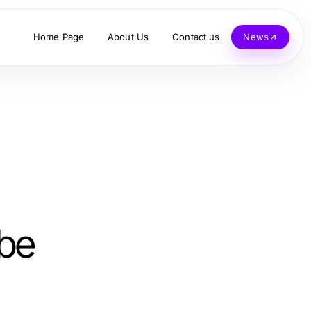
Home Page
About Us
Contact us
News
bbe