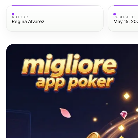
AUTHOR
PUBLISHED
Regina Alvarez
May 15, 20