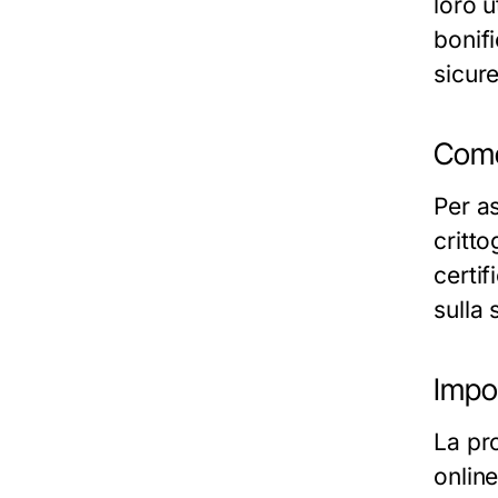
loro u
bonifi
sicure
Come 
Per as
critto
certif
sulla 
Impor
La pr
online