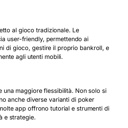
tto al gioco tradizionale. Le
cia user-friendly, permettendo ai
i di gioco, gestire il proprio bankroll, e
nte agli utenti mobili.
una maggiore flessibilità. Non solo si
no anche diverse varianti di poker
, molte app offrono tutorial e strumenti di
tà e strategie.