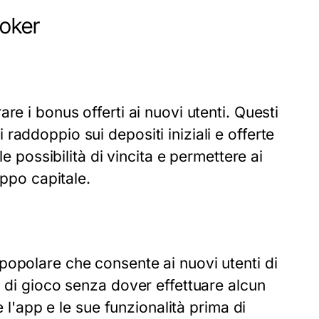
Poker
e i bonus offerti ai nuovi utenti. Questi
addoppio sui depositi iniziali e offerte
le possibilità di vincita e permettere ai
oppo capitale.
popolare che consente ai nuovi utenti di
i di gioco senza dover effettuare alcun
e l'app e le sue funzionalità prima di