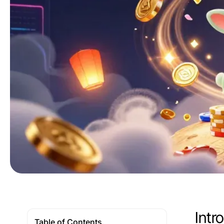
Intr
Table of Contents