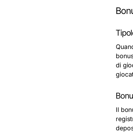
Bonu
Tipol
Quando
bonus
di gio
giocat
Bonu
Il bo
regis
deposi