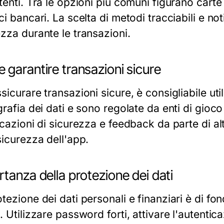
tenti. Tra le opzioni più comuni figurano carte d
ci bancari. La scelta di metodi tracciabili e no
zza durante le transazioni.
garantire transazioni sicure
sicurare transazioni sicure, è consigliabile u
grafia dei dati e sono regolate da enti di gioco
icazioni di sicurezza e feedback da parte di al
sicurezza dell'app.
tanza della protezione dei dati
otezione dei dati personali e finanziari è di 
. Utilizzare password forti, attivare l'autentic