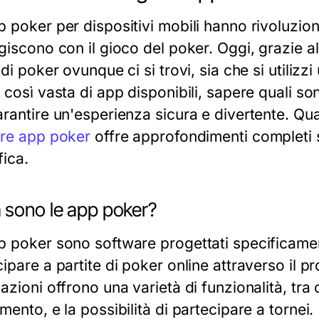
 poker per dispositivi mobili hanno rivoluziona
giscono con il gioco del poker. Oggi, grazie al
 di poker ovunque ci si trovi, sia che si utiliz
 così vasta di app disponibili, sapere quali s
arantire un'esperienza sicura e divertente. Qua
ore app poker
offre approfondimenti completi s
fica.
 sono le app poker?
p poker sono software progettati specificament
ipare a partite di poker online attraverso il 
azioni offrono una varietà di funzionalità, tra
mento, e la possibilità di partecipare a tornei.