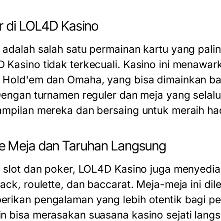
r di LOL4D Kasino
 adalah salah satu permainan kartu yang pali
 Kasino tidak terkecuali. Kasino ini menawark
 Hold'em dan Omaha, yang bisa dimainkan b
 Dengan turnamen reguler dan meja yang selal
ampilan mereka dan bersaing untuk meraih ha
 Meja dan Taruhan Langsung
n slot dan poker, LOL4D Kasino juga menyedia
jack, roulette, dan baccarat. Meja-meja ini di
rikan pengalaman yang lebih otentik bagi pe
n bisa merasakan suasana kasino sejati lan