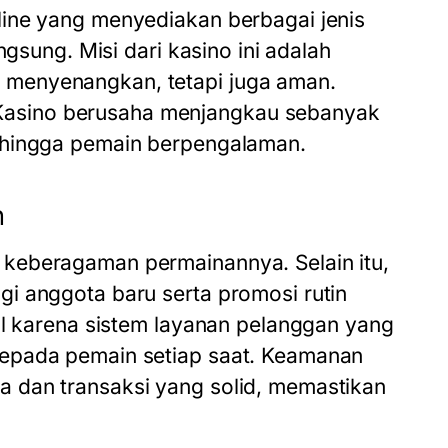
line yang menyediakan berbagai jenis
ngsung. Misi dari kasino ini adalah
 menyenangkan, tetapi juga aman.
asino berusaha menjangkau sebanyak
a hingga pemain berpengalaman.
n
keberagaman permainannya. Selain itu,
i anggota baru serta promosi rutin
al karena sistem layanan pelanggan yang
kepada pemain setiap saat. Keamanan
 dan transaksi yang solid, memastikan