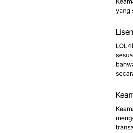
Keama
yang 
Lisen
LOL4D
sesua
bahwa
secara
Keam
Keama
mengg
trans