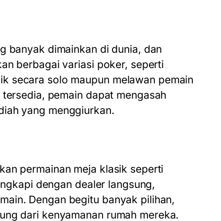
ng banyak dimainkan di dunia, dan
an berbagai variasi poker, seperti
aik secara solo maupun melawan pemain
u tersedia, pemain dapat mengasah
diah yang menggiurkan.
kan permainan meja klasik seperti
lengkapi dengan dealer langsung,
main. Dengan begitu banyak pilihan,
gsung dari kenyamanan rumah mereka.