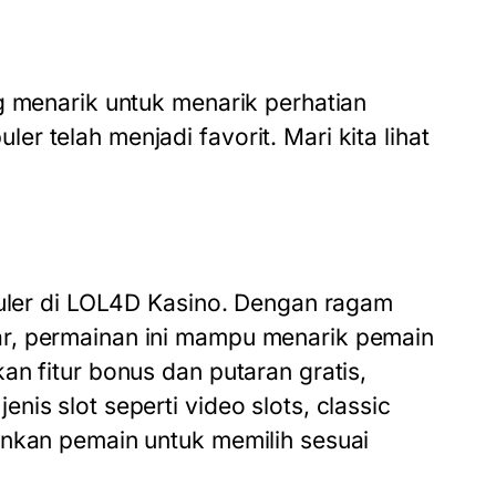
g menarik untuk menarik perhatian
r telah menjadi favorit. Mari kita lihat
opuler di LOL4D Kasino. Dengan ragam
ar, permainan ini mampu menarik pemain
an fitur bonus dan putaran gratis,
is slot seperti video slots, classic
inkan pemain untuk memilih sesuai