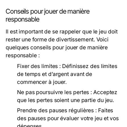
Conseils pour jouer de manière
responsable
Il est important de se rappeler que le jeu doit
rester une forme de divertissement. Voici
quelques conseils pour jouer de manière
responsable :
Fixer des limites :
Définissez des limites
de temps et d’argent avant de
commencer à jouer.
Ne pas poursuivre les pertes :
Acceptez
que les pertes soient une partie du jeu.
Prendre des pauses régulières :
Faites
des pauses pour évaluer votre jeu et vos
dépenses.