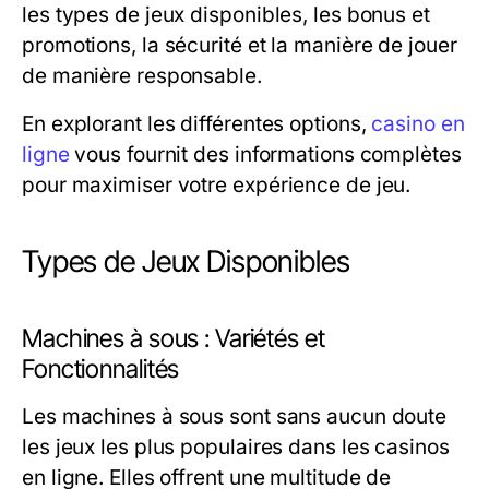
les types de jeux disponibles, les bonus et
promotions, la sécurité et la manière de jouer
de manière responsable.
En explorant les différentes options,
casino en
ligne
vous fournit des informations complètes
pour maximiser votre expérience de jeu.
Types de Jeux Disponibles
Machines à sous : Variétés et
Fonctionnalités
Les machines à sous sont sans aucun doute
les jeux les plus populaires dans les casinos
en ligne. Elles offrent une multitude de