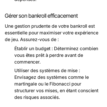
Gérer son bankroll efficacement
Une gestion prudente de votre bankroll est
essentielle pour maximiser votre expérience
de jeu. Assurez-vous de :
Établir un budget :
Déterminez combien
vous êtes prêt à perdre avant de
commencer.
Utiliser des systèmes de mise :
Envisagez des systèmes comme le
martingale ou le Fibonacci pour
structurer vos mises, en étant conscient
des risques associés.