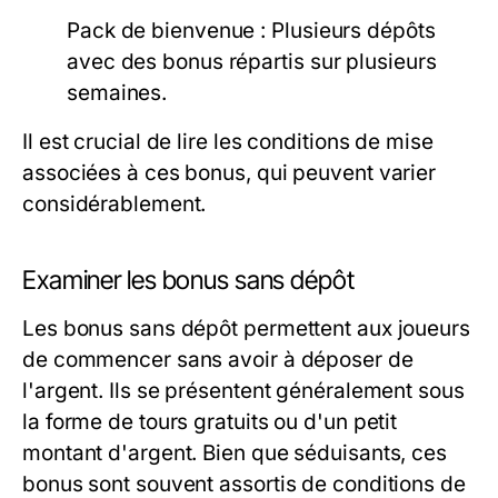
Pack de bienvenue :
Plusieurs dépôts
avec des bonus répartis sur plusieurs
semaines.
Il est crucial de lire les conditions de mise
associées à ces bonus, qui peuvent varier
considérablement.
Examiner les bonus sans dépôt
Les bonus sans dépôt permettent aux joueurs
de commencer sans avoir à déposer de
l'argent. Ils se présentent généralement sous
la forme de tours gratuits ou d'un petit
montant d'argent. Bien que séduisants, ces
bonus sont souvent assortis de conditions de