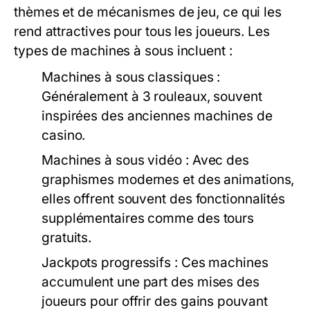
thèmes et de mécanismes de jeu, ce qui les
rend attractives pour tous les joueurs. Les
types de machines à sous incluent :
Machines à sous classiques :
Généralement à 3 rouleaux, souvent
inspirées des anciennes machines de
casino.
Machines à sous vidéo :
Avec des
graphismes modernes et des animations,
elles offrent souvent des fonctionnalités
supplémentaires comme des tours
gratuits.
Jackpots progressifs :
Ces machines
accumulent une part des mises des
joueurs pour offrir des gains pouvant