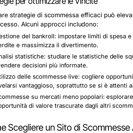
egie per ottimizzare le Vincite
re strategie di scommessa efficaci può elevare 
ccesso. Alcuni approcci includono:
estione del bankroll
: impostare limiti di spesa e
erdite e massimizza il divertimento.
alisi statistiche
: studiare le statistiche delle s
rendere decisioni più informate.
tilizzo delle scommesse live
: cogliere opportu
ivelarsi vantaggioso, soprattutto se si è attenti
commesse su mercati meno popolari
: esplorar
pportunità di valore trascurate dagli altri scomme
 Scegliere un Sito di Scommesse A