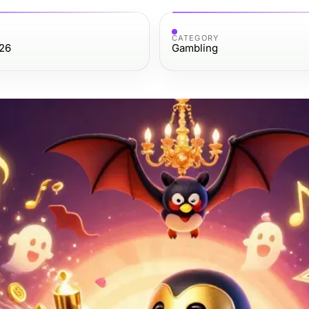
CATEGORY
26
Gambling