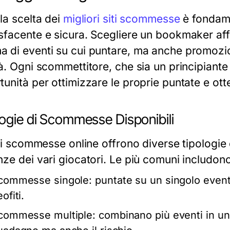
la scelta dei
migliori siti scommesse
è fondame
sfacente e sicura. Scegliere un bookmaker affi
 di eventi su cui puntare, ma anche promozion
à. Ogni scommettitore, che sia un principiante
unità per ottimizzare le proprie puntate e ottene
logie di Scommesse Disponibili
i di scommesse online offrono diverse tipologi
nze dei vari giocatori. Le più comuni includono
commesse singole
: puntate su un singolo event
ofiti.
commesse multiple
: combinano più eventi in un