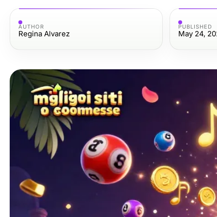
AUTHOR
PUBLISHED
Regina Alvarez
May 24, 20