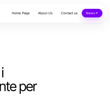
Home Page
About Us
Contact us
News
i
nte per