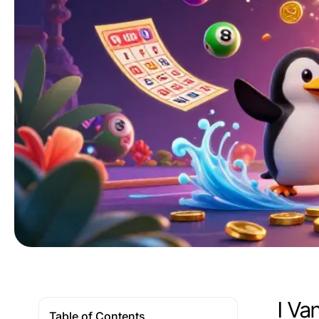
I Va
Table of Contents