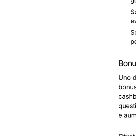
g
S
e
S
p
Bonu
Uno de
bonus
cashb
quest
e aume