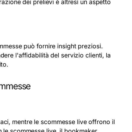
razione dei prelievi è altresì un aspetto
commesse può fornire insight preziosi.
e l'affidabilità del servizio clienti, la
to.
commesse
aci, mentre le scommesse live offrono il
on le scommesse live, il bookmaker