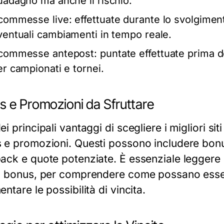
uadagno ma anche il rischio.
commesse live
: effettuate durante lo svolgimen
ventuali cambiamenti in tempo reale.
commesse antepost
: puntate effettuate prima d
er campionati e tornei.
s e Promozioni da Sfruttare
i principali vantaggi di scegliere i migliori sit
 e promozioni. Questi possono includere bon
ack e quote potenziate. È essenziale leggere i
i bonus, per comprendere come possano essere 
ntare le possibilità di vincita.