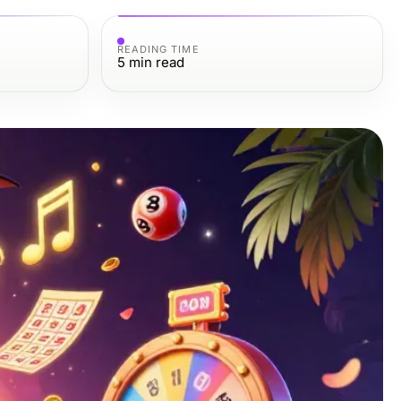
READING TIME
5
min read