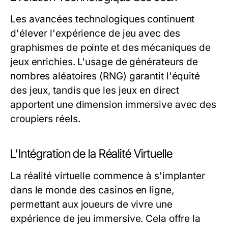
Les avancées technologiques continuent
d'élever l'expérience de jeu avec des
graphismes de pointe et des mécaniques de
jeux enrichies. L'usage de générateurs de
nombres aléatoires (RNG) garantit l'équité
des jeux, tandis que les jeux en direct
apportent une dimension immersive avec des
croupiers réels.
L'Intégration de la Réalité Virtuelle
La réalité virtuelle commence à s'implanter
dans le monde des casinos en ligne,
permettant aux joueurs de vivre une
expérience de jeu immersive. Cela offre la