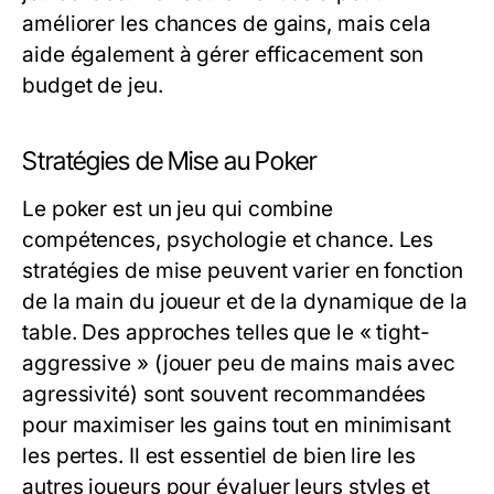
améliorer les chances de gains, mais cela
aide également à gérer efficacement son
budget de jeu.
Stratégies de Mise au Poker
Le poker est un jeu qui combine
compétences, psychologie et chance. Les
stratégies de mise peuvent varier en fonction
de la main du joueur et de la dynamique de la
table. Des approches telles que le « tight-
aggressive » (jouer peu de mains mais avec
agressivité) sont souvent recommandées
pour maximiser les gains tout en minimisant
les pertes. Il est essentiel de bien lire les
autres joueurs pour évaluer leurs styles et