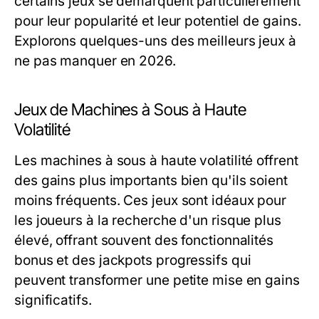
certains jeux se démarquent particulièrement
pour leur popularité et leur potentiel de gains.
Explorons quelques-uns des meilleurs jeux à
ne pas manquer en 2026.
Jeux de Machines à Sous à Haute
Volatilité
Les machines à sous à haute volatilité offrent
des gains plus importants bien qu'ils soient
moins fréquents. Ces jeux sont idéaux pour
les joueurs à la recherche d'un risque plus
élevé, offrant souvent des fonctionnalités
bonus et des jackpots progressifs qui
peuvent transformer une petite mise en gains
significatifs.