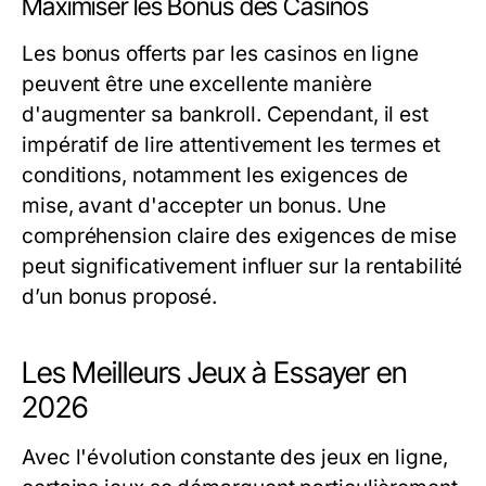
Maximiser les Bonus des Casinos
Les bonus offerts par les casinos en ligne
peuvent être une excellente manière
d'augmenter sa bankroll. Cependant, il est
impératif de lire attentivement les termes et
conditions, notamment les exigences de
mise, avant d'accepter un bonus. Une
compréhension claire des exigences de mise
peut significativement influer sur la rentabilité
d’un bonus proposé.
Les Meilleurs Jeux à Essayer en
2026
Avec l'évolution constante des jeux en ligne,