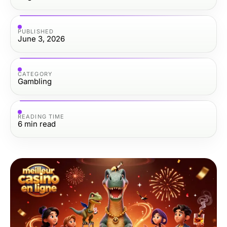
PUBLISHED
June 3, 2026
CATEGORY
Gambling
READING TIME
6
min read