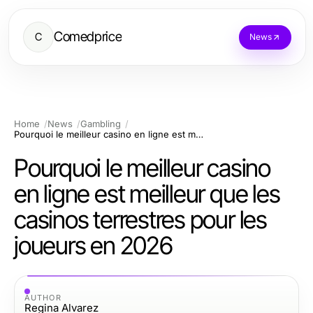
Comedprice
C
News
Home
News
Gambling
Pourquoi le meilleur casino en ligne est meilleur que les casinos terrestres pour les joueurs en 2026
Pourquoi le meilleur casino
en ligne est meilleur que les
casinos terrestres pour les
joueurs en 2026
AUTHOR
Regina Alvarez