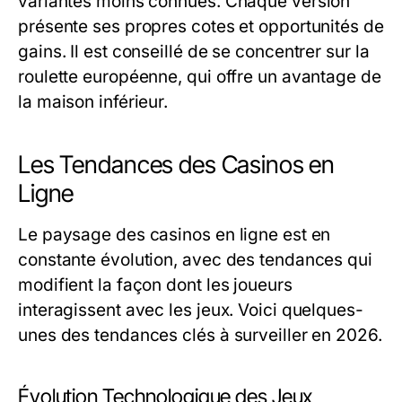
variantes moins connues. Chaque version
présente ses propres cotes et opportunités de
gains. Il est conseillé de se concentrer sur la
roulette européenne, qui offre un avantage de
la maison inférieur.
Les Tendances des Casinos en
Ligne
Le paysage des casinos en ligne est en
constante évolution, avec des tendances qui
modifient la façon dont les joueurs
interagissent avec les jeux. Voici quelques-
unes des tendances clés à surveiller en 2026.
Évolution Technologique des Jeux