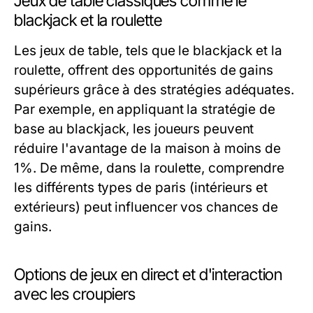
Jeux de table classiques comme le
blackjack et la roulette
Les jeux de table, tels que le blackjack et la
roulette, offrent des opportunités de gains
supérieurs grâce à des stratégies adéquates.
Par exemple, en appliquant la stratégie de
base au blackjack, les joueurs peuvent
réduire l'avantage de la maison à moins de
1%. De même, dans la roulette, comprendre
les différents types de paris (intérieurs et
extérieurs) peut influencer vos chances de
gains.
Options de jeux en direct et d'interaction
avec les croupiers