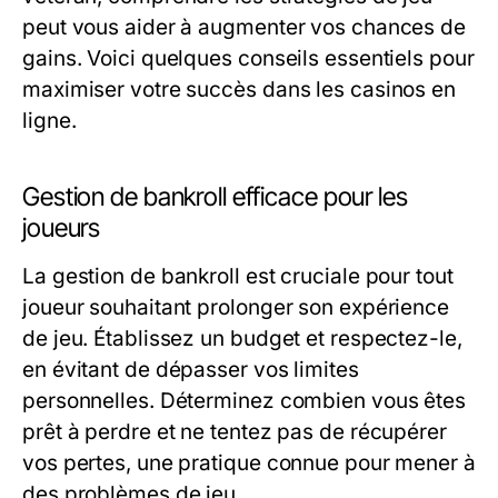
peut vous aider à augmenter vos chances de
gains. Voici quelques conseils essentiels pour
maximiser votre succès dans les casinos en
ligne.
Gestion de bankroll efficace pour les
joueurs
La gestion de bankroll est cruciale pour tout
joueur souhaitant prolonger son expérience
de jeu. Établissez un budget et respectez-le,
en évitant de dépasser vos limites
personnelles. Déterminez combien vous êtes
prêt à perdre et ne tentez pas de récupérer
vos pertes, une pratique connue pour mener à
des problèmes de jeu.