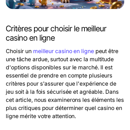
Critères pour choisir le meilleur
casino en ligne
Choisir un
meilleur casino en ligne
peut être
une tâche ardue, surtout avec la multitude
d'options disponibles sur le marché. Il est
essentiel de prendre en compte plusieurs
critères pour s'assurer que l'expérience de
jeu soit à la fois sécurisée et agréable. Dans
cet article, nous examinerons les éléments les
plus critiques pour déterminer quel casino en
ligne mérite votre attention.