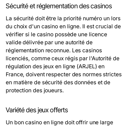
Sécurité et réglementation des casinos
La sécurité doit être la priorité numéro un lors
du choix d'un casino en ligne. Il est crucial de
vérifier si le casino possède une licence
valide délivrée par une autorité de
réglementation reconnue. Les casinos
licenciés, comme ceux régis par l'Autorité de
régulation des jeux en ligne (ARJEL) en
France, doivent respecter des normes strictes
en matière de sécurité des données et de
protection des joueurs.
Variété des jeux offerts
Un bon casino en ligne doit offrir une large