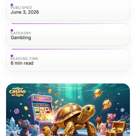
PUBLISHED
June 3, 2026
CATEGORY
Gambling
READING TIME
6
min read