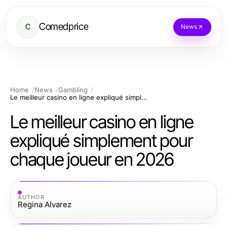
Comedprice
C
News
Home
News
Gambling
Le meilleur casino en ligne expliqué simplement pour chaque joueur en 2026
Le meilleur casino en ligne
expliqué simplement pour
chaque joueur en 2026
AUTHOR
Regina Alvarez