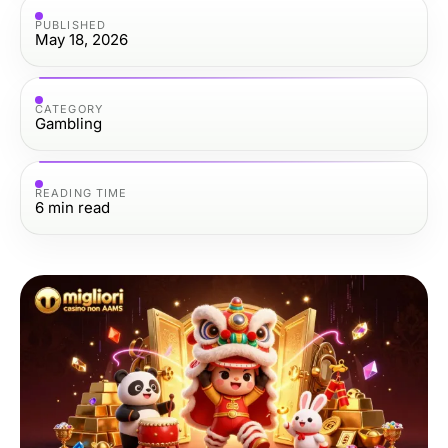
PUBLISHED
May 18, 2026
CATEGORY
Gambling
READING TIME
6
min read