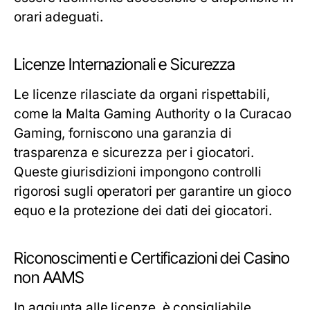
orari adeguati.
Licenze Internazionali e Sicurezza
Le licenze rilasciate da organi rispettabili,
come la Malta Gaming Authority o la Curacao
Gaming, forniscono una garanzia di
trasparenza e sicurezza per i giocatori.
Queste giurisdizioni impongono controlli
rigorosi sugli operatori per garantire un gioco
equo e la protezione dei dati dei giocatori.
Riconoscimenti e Certificazioni dei Casino
non AAMS
In aggiunta alle licenze, è consigliabile