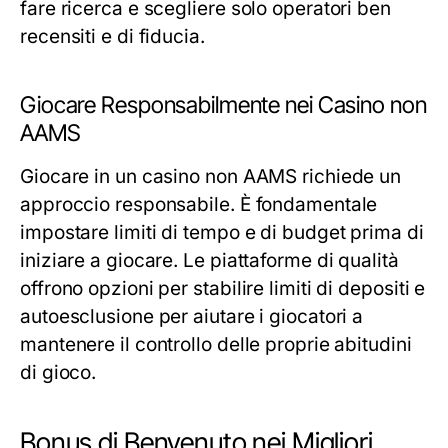
fare ricerca e scegliere solo operatori ben
recensiti e di fiducia.
Giocare Responsabilmente nei Casino non
AAMS
Giocare in un casino non AAMS richiede un
approccio responsabile. È fondamentale
impostare limiti di tempo e di budget prima di
iniziare a giocare. Le piattaforme di qualità
offrono opzioni per stabilire limiti di depositi e
autoesclusione per aiutare i giocatori a
mantenere il controllo delle proprie abitudini
di gioco.
Bonus di Benvenuto nei Migliori