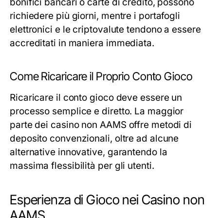
bonifici bancari o carte di credito, possono
richiedere più giorni, mentre i portafogli
elettronici e le criptovalute tendono a essere
accreditati in maniera immediata.
Come Ricaricare il Proprio Conto Gioco
Ricaricare il conto gioco deve essere un
processo semplice e diretto. La maggior
parte dei casino non AAMS offre metodi di
deposito convenzionali, oltre ad alcune
alternative innovative, garantendo la
massima flessibilità per gli utenti.
Esperienza di Gioco nei Casino non
AAMS