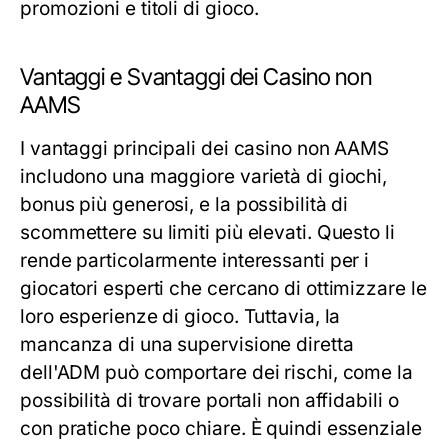
promozioni e titoli di gioco.
Vantaggi e Svantaggi dei Casino non
AAMS
I vantaggi principali dei casino non AAMS
includono una maggiore varietà di giochi,
bonus più generosi, e la possibilità di
scommettere su limiti più elevati. Questo li
rende particolarmente interessanti per i
giocatori esperti che cercano di ottimizzare le
loro esperienze di gioco. Tuttavia, la
mancanza di una supervisione diretta
dell'ADM può comportare dei rischi, come la
possibilità di trovare portali non affidabili o
con pratiche poco chiare. È quindi essenziale