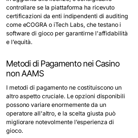
controllare se la piattaforma ha ricevuto
certificazioni da enti indipendenti di auditing
come eCOGRA o iTech Labs, che testano i
software di gioco per garantirne l'affidabilità
e l’equità.
Metodi di Pagamento nei Casino
non AAMS
I metodi di pagamento ne costituiscono un
altro aspetto cruciale. Le opzioni disponibili
possono variare enormemente da un
operatore all'altro, e la scelta giusta può
migliorare notevolmente l’esperienza di
gioco.