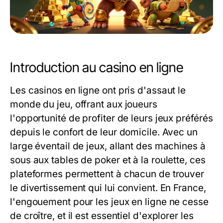
Introduction au casino en ligne
Les casinos en ligne ont pris d'assaut le
monde du jeu, offrant aux joueurs
l'opportunité de profiter de leurs jeux préférés
depuis le confort de leur domicile. Avec un
large éventail de jeux, allant des machines à
sous aux tables de poker et à la roulette, ces
plateformes permettent à chacun de trouver
le divertissement qui lui convient. En France,
l'engouement pour les jeux en ligne ne cesse
de croître, et il est essentiel d'explorer les