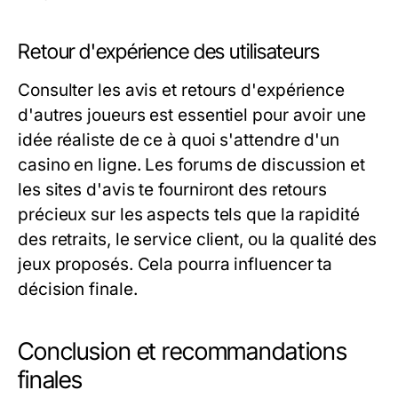
Retour d'expérience des utilisateurs
Consulter les avis et retours d'expérience
d'autres joueurs est essentiel pour avoir une
idée réaliste de ce à quoi s'attendre d'un
casino en ligne. Les forums de discussion et
les sites d'avis te fourniront des retours
précieux sur les aspects tels que la rapidité
des retraits, le service client, ou la qualité des
jeux proposés. Cela pourra influencer ta
décision finale.
Conclusion et recommandations
finales