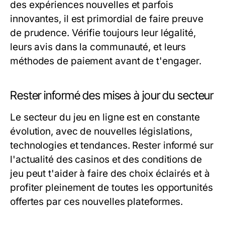
des expériences nouvelles et parfois
innovantes, il est primordial de faire preuve
de prudence. Vérifie toujours leur légalité,
leurs avis dans la communauté, et leurs
méthodes de paiement avant de t'engager.
Rester informé des mises à jour du secteur
Le secteur du jeu en ligne est en constante
évolution, avec de nouvelles législations,
technologies et tendances. Rester informé sur
l'actualité des casinos et des conditions de
jeu peut t'aider à faire des choix éclairés et à
profiter pleinement de toutes les opportunités
offertes par ces nouvelles plateformes.