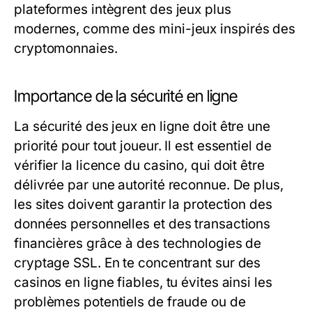
plateformes intègrent des jeux plus
modernes, comme des
mini-jeux
inspirés des
cryptomonnaies.
Importance de la sécurité en ligne
La sécurité des jeux en ligne doit être une
priorité pour tout joueur. Il est essentiel de
vérifier la licence du casino, qui doit être
délivrée par une autorité reconnue. De plus,
les sites doivent garantir la protection des
données personnelles et des transactions
financières grâce à des technologies de
cryptage SSL. En te concentrant sur des
casinos en ligne fiables, tu évites ainsi les
problèmes potentiels de fraude ou de