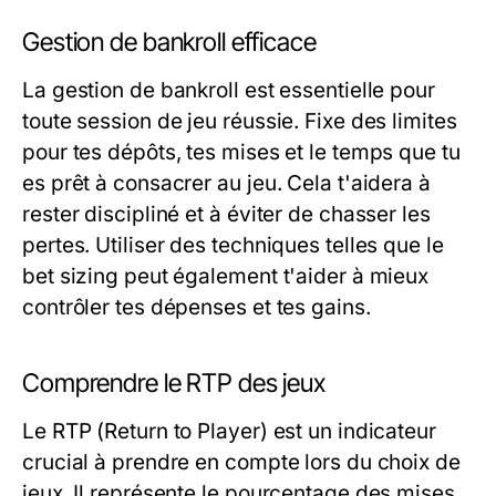
Gestion de bankroll efficace
La gestion de bankroll est essentielle pour
toute session de jeu réussie. Fixe des limites
pour tes dépôts, tes mises et le temps que tu
es prêt à consacrer au jeu. Cela t'aidera à
rester discipliné et à éviter de chasser les
pertes. Utiliser des techniques telles que le
bet sizing
peut également t'aider à mieux
contrôler tes dépenses et tes gains.
Comprendre le RTP des jeux
Le RTP (Return to Player) est un indicateur
crucial à prendre en compte lors du choix de
jeux. Il représente le pourcentage des mises