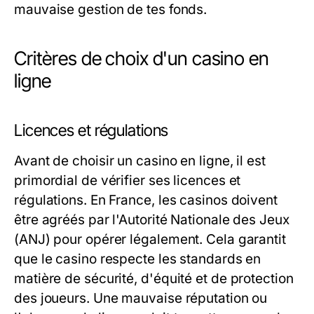
mauvaise gestion de tes fonds.
Critères de choix d'un casino en
ligne
Licences et régulations
Avant de choisir un casino en ligne, il est
primordial de vérifier ses licences et
régulations. En France, les casinos doivent
être agréés par l'Autorité Nationale des Jeux
(ANJ) pour opérer légalement. Cela garantit
que le casino respecte les standards en
matière de sécurité, d'équité et de protection
des joueurs. Une mauvaise réputation ou