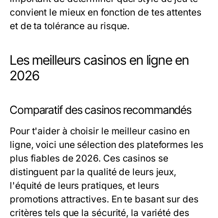
convient le mieux en fonction de tes attentes
et de ta tolérance au risque.
Les meilleurs casinos en ligne en
2026
Comparatif des casinos recommandés
Pour t'aider à choisir le meilleur casino en
ligne, voici une sélection des plateformes les
plus fiables de 2026. Ces casinos se
distinguent par la qualité de leurs jeux,
l'équité de leurs pratiques, et leurs
promotions attractives. En te basant sur des
critères tels que la sécurité, la variété des