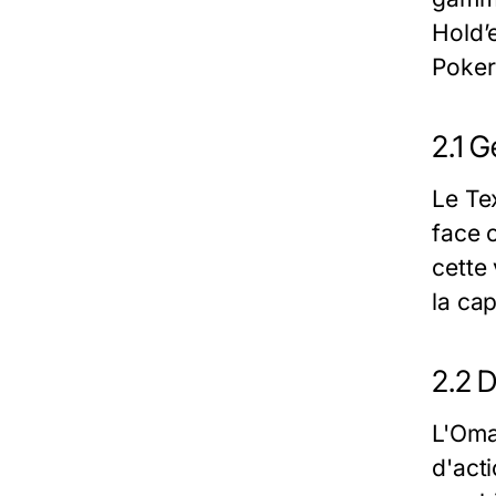
Hold’
Poker
2.1 G
Le Te
face 
cette
la cap
2.2 D
L'Omah
d'act