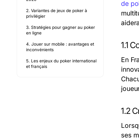
de po
2. Variantes de jeux de poker à
multi
privilégier
aidera
3. Stratégies pour gagner au poker
en ligne
1.1 C
4. Jouer sur mobile : avantages et
inconvénients
En Fra
5. Les enjeux du poker international
et français
innov
Chacu
joueu
1.2 C
Lorsqu
ses m