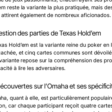
em reste la variante la plus pratiquée, mais d
 attirent également de nombreux aficionados.
estion des parties de Texas Hold’em
xas Hold’em est la variante reine du poker en 
cachée, et cinq cartes communes sont dévoilé
 variante repose sur la compréhension des proba
acité à lire les adversaires.
écouvertes sur l’Omaha et ses spécifici
a, quant à elle, est particulièrement populair
ion, car chaque participant reçoit quatre carte