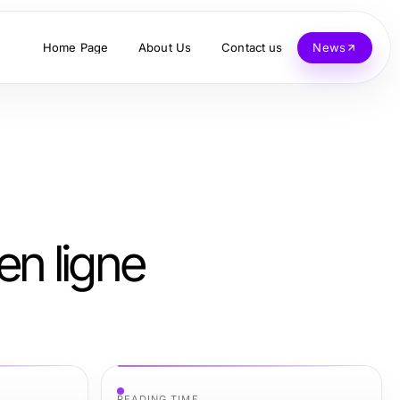
Home Page
About Us
Contact us
News
 en ligne
READING TIME