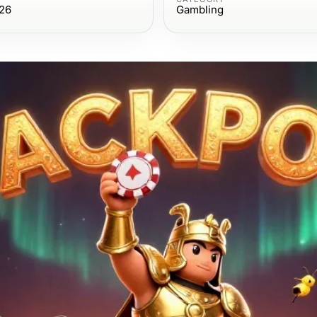
26
Gambling