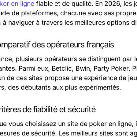
ker en ligne
fiable et de qualité. En 2026, les
tude de plateformes, chacune avec ses propres
 à naviguer à travers les meilleures options d
omparatif des opérateurs français
nce, plusieurs opérateurs se distinguent par le
antes. Parmi eux, Betclic, Bwin, Party Poker, 
n de ces sites propose une expérience de jeu 
rs, des débutants aux plus expérimentés.
ritères de fiabilité et sécurité
e vous choisissez un site de poker en ligne, il 
esures de sécurité. Les meilleurs sites sont ag