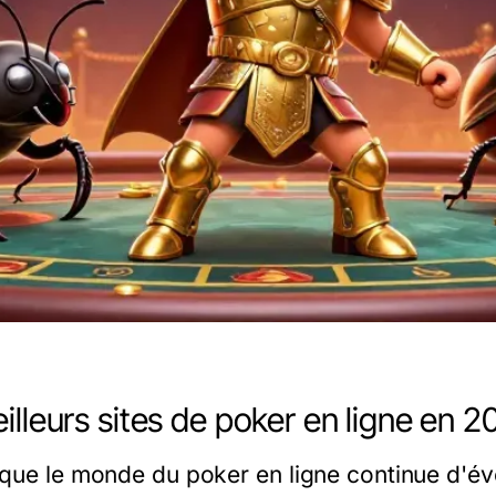
eilleurs sites de poker en ligne en 
que le monde du poker en ligne continue d'évol