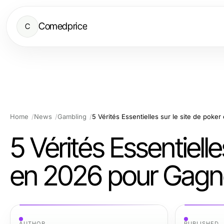
Comedprice
C
Home
News
Gambling
5 Vérités Essentielle
en 2026 pour Gagne
AUTHOR
PUBLISHED