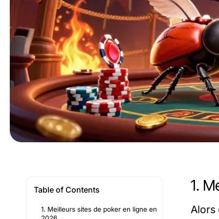
1. M
Table of Contents
Alors 
1. Meilleurs sites de poker en ligne en
2026