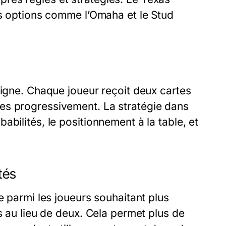
es options comme l’Omaha et le Stud
ligne. Chaque joueur reçoit deux cartes
es progressivement. La stratégie dans
bilités, le positionnement à la table, et
tés
e parmi les joueurs souhaitant plus
s au lieu de deux. Cela permet plus de