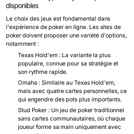
disponibles
Le choix des jeux est fondamental dans
l'expérience de poker en ligne. Les sites de
poker doivent proposer une variété d'options,
notamment :
Texas Hold'em :
La variante la plus
populaire, connue pour sa stratégie et
son rythme rapide.
Omaha :
Similaire au Texas Hold'em,
mais avec quatre cartes personnelles, ce
qui engendre des pots plus importants.
Stud Poker :
Un jeu de poker traditionnel
sans cartes communautaires, où chaque
joueur forme sa main uniquement avec