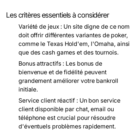
Les critères essentiels à considérer
Variété de jeux :
Un site digne de ce nom
doit offrir différentes variantes de poker,
comme le Texas Hold'em, l'Omaha, ainsi
que des cash games et des tournois.
Bonus attractifs :
Les bonus de
bienvenue et de fidélité peuvent
grandement améliorer votre bankroll
initiale.
Service client réactif :
Un bon service
client disponible par chat, email ou
téléphone est crucial pour résoudre
d'éventuels problèmes rapidement.