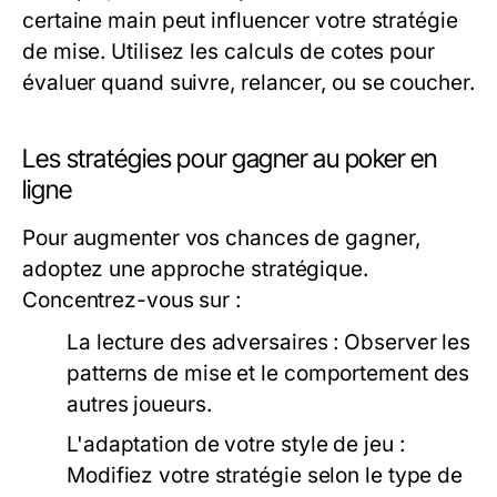
certaine main peut influencer votre stratégie
de mise. Utilisez les calculs de cotes pour
évaluer quand suivre, relancer, ou se coucher.
Les stratégies pour gagner au poker en
ligne
Pour augmenter vos chances de gagner,
adoptez une approche stratégique.
Concentrez-vous sur :
La lecture des adversaires :
Observer les
patterns de mise et le comportement des
autres joueurs.
L'adaptation de votre style de jeu :
Modifiez votre stratégie selon le type de