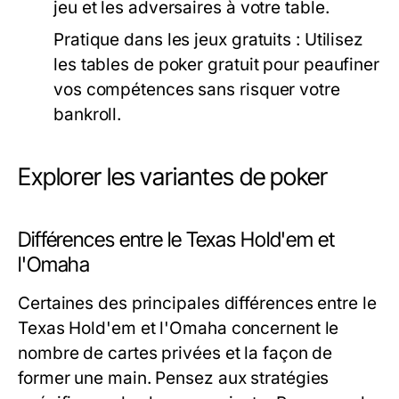
jeu et les adversaires à votre table.
Pratique dans les jeux gratuits :
Utilisez
les tables de poker gratuit pour peaufiner
vos compétences sans risquer votre
bankroll.
Explorer les variantes de poker
Différences entre le Texas Hold'em et
l'Omaha
Certaines des principales différences entre le
Texas Hold'em et l'Omaha concernent le
nombre de cartes privées et la façon de
former une main. Pensez aux stratégies