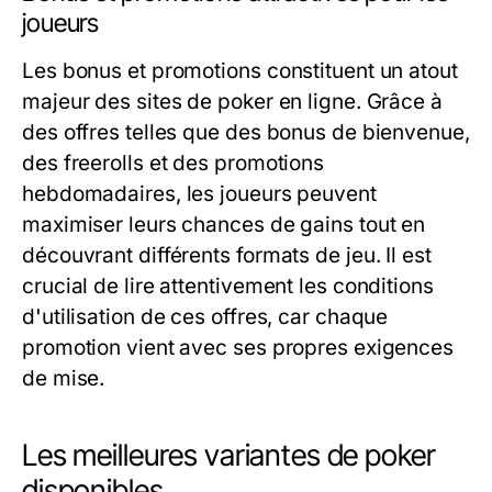
joueurs
Les bonus et promotions constituent un atout
majeur des sites de poker en ligne. Grâce à
des offres telles que des bonus de bienvenue,
des freerolls et des promotions
hebdomadaires, les joueurs peuvent
maximiser leurs chances de gains tout en
découvrant différents formats de jeu. Il est
crucial de lire attentivement les conditions
d'utilisation de ces offres, car chaque
promotion vient avec ses propres exigences
de mise.
Les meilleures variantes de poker
disponibles