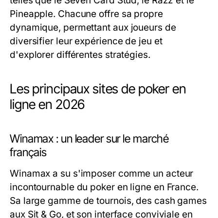
telles que le Seven Card Stud, le Razz et le
Pineapple. Chacune offre sa propre
dynamique, permettant aux joueurs de
diversifier leur expérience de jeu et
d'explorer différentes stratégies.
Les principaux sites de poker en
ligne en 2026
Winamax : un leader sur le marché
français
Winamax a su s'imposer comme un acteur
incontournable du poker en ligne en France.
Sa large gamme de tournois, des cash games
aux Sit & Go, et son interface conviviale en