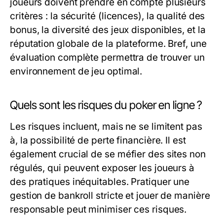
joueurs doivent prendre en compte plusieurs
critères : la sécurité (licences), la qualité des
bonus, la diversité des jeux disponibles, et la
réputation globale de la plateforme. Bref, une
évaluation complète permettra de trouver un
environnement de jeu optimal.
Quels sont les risques du poker en ligne ?
Les risques incluent, mais ne se limitent pas
à, la possibilité de perte financière. Il est
également crucial de se méfier des sites non
régulés, qui peuvent exposer les joueurs à
des pratiques inéquitables. Pratiquer une
gestion de bankroll stricte et jouer de manière
responsable peut minimiser ces risques.