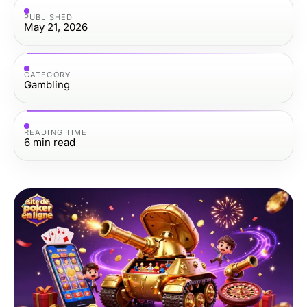
PUBLISHED
May 21, 2026
CATEGORY
Gambling
READING TIME
6
min read