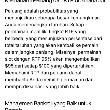
Memahami Peluang dan RTP di Sman3bdl
Peluang adalah probabilitas yang
menunjukkan seberapa besar kemungkinan
Anda memenangkan taruhan. Setiap
permainan memiliki tingkat RTP yang
berbeda, yang menunjukkan persentase dari
total taruhan yang akan kembali ke pemain
dalam jangka panjang. Misalnya, permainan
slot dengan RTP 95% akan mengembalikan
$95 dari setiap $100 yang dipertaruhkan.
Memahami RTP dan peluang dapat
membantu Anda memilih permainan dan
memprediksi hasil yang lebih baik.
Manajemen Bankroll yang Baik untuk