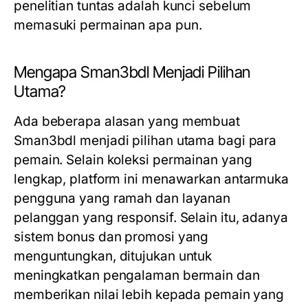
penelitian tuntas adalah kunci sebelum
memasuki permainan apa pun.
Mengapa Sman3bdl Menjadi Pilihan
Utama?
Ada beberapa alasan yang membuat
Sman3bdl menjadi pilihan utama bagi para
pemain. Selain koleksi permainan yang
lengkap, platform ini menawarkan antarmuka
pengguna yang ramah dan layanan
pelanggan yang responsif. Selain itu, adanya
sistem bonus dan promosi yang
menguntungkan, ditujukan untuk
meningkatkan pengalaman bermain dan
memberikan nilai lebih kepada pemain yang