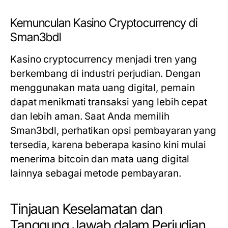
Kemunculan Kasino Cryptocurrency di
Sman3bdl
Kasino cryptocurrency menjadi tren yang
berkembang di industri perjudian. Dengan
menggunakan mata uang digital, pemain
dapat menikmati transaksi yang lebih cepat
dan lebih aman. Saat Anda memilih
Sman3bdl, perhatikan opsi pembayaran yang
tersedia, karena beberapa kasino kini mulai
menerima bitcoin dan mata uang digital
lainnya sebagai metode pembayaran.
Tinjauan Keselamatan dan
Tanggung Jawab dalam Perjudian