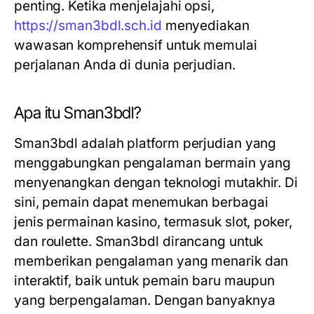
penting. Ketika menjelajahi opsi,
https://sman3bdl.sch.id
menyediakan
wawasan komprehensif untuk memulai
perjalanan Anda di dunia perjudian.
Apa itu Sman3bdl?
Sman3bdl adalah platform perjudian yang
menggabungkan pengalaman bermain yang
menyenangkan dengan teknologi mutakhir. Di
sini, pemain dapat menemukan berbagai
jenis permainan kasino, termasuk slot, poker,
dan roulette. Sman3bdl dirancang untuk
memberikan pengalaman yang menarik dan
interaktif, baik untuk pemain baru maupun
yang berpengalaman. Dengan banyaknya