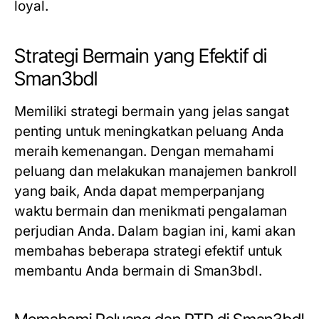
loyal.
Strategi Bermain yang Efektif di
Sman3bdl
Memiliki strategi bermain yang jelas sangat
penting untuk meningkatkan peluang Anda
meraih kemenangan. Dengan memahami
peluang dan melakukan manajemen bankroll
yang baik, Anda dapat memperpanjang
waktu bermain dan menikmati pengalaman
perjudian Anda. Dalam bagian ini, kami akan
membahas beberapa strategi efektif untuk
membantu Anda bermain di Sman3bdl.