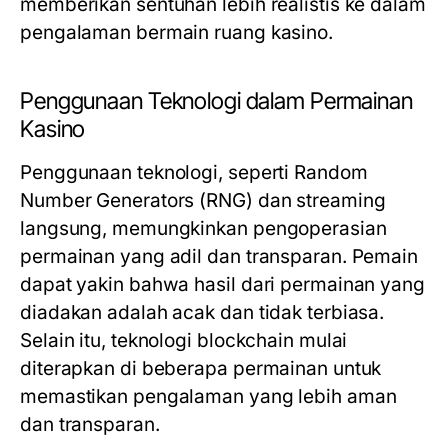
memberikan sentuhan lebih realistis ke dalam
pengalaman bermain ruang kasino.
Penggunaan Teknologi dalam Permainan
Kasino
Penggunaan teknologi, seperti Random
Number Generators (RNG) dan streaming
langsung, memungkinkan pengoperasian
permainan yang adil dan transparan. Pemain
dapat yakin bahwa hasil dari permainan yang
diadakan adalah acak dan tidak terbiasa.
Selain itu, teknologi blockchain mulai
diterapkan di beberapa permainan untuk
memastikan pengalaman yang lebih aman
dan transparan.