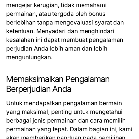
mengejar kerugian, tidak memahami
permainan, atau tergoda oleh bonus
berlebihan tanpa mengevaluasi syarat dan
ketentuan. Menyadari dan menghindari
kesalahan ini dapat membuat pengalaman
perjudian Anda lebih aman dan lebih
menguntungkan.
Memaksimalkan Pengalaman
Berperjudian Anda
Untuk mendapatkan pengalaman bermain
yang maksimal, penting untuk mengetahui
berbagai jenis permainan dan cara memilih
permainan yang tepat. Dalam bagian ini, kami
akan memberikan panduan pada pemilihan