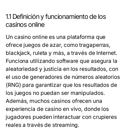
1.1 Definición y funcionamiento de los
casinos online
Un casino online es una plataforma que
ofrece juegos de azar, como tragaperras,
blackjack, ruleta y más, a través de Internet.
Funciona utilizando software que asegura la
aleatoriedad y justicia en los resultados, con
el uso de generadores de números aleatorios
(RNG) para garantizar que los resultados de
los juegos no puedan ser manipulados.
Además, muchos casinos ofrecen una
experiencia de casino en vivo, donde los
jugadores pueden interactuar con crupieres
reales a través de streaming.