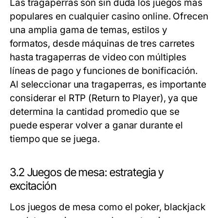
Las tragaperras son sin duda los juegos más
populares en cualquier casino online. Ofrecen
una amplia gama de temas, estilos y
formatos, desde máquinas de tres carretes
hasta tragaperras de video con múltiples
líneas de pago y funciones de bonificación.
Al seleccionar una tragaperras, es importante
considerar el RTP (Return to Player), ya que
determina la cantidad promedio que se
puede esperar volver a ganar durante el
tiempo que se juega.
3.2 Juegos de mesa: estrategia y
excitación
Los juegos de mesa como el poker, blackjack