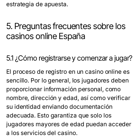
estrategia de apuesta.
5. Preguntas frecuentes sobre los
casinos online España
5.1 ¿Cómo registrarse y comenzar a jugar?
El proceso de registro en un casino online es
sencillo. Por lo general, los jugadores deben
proporcionar información personal, como
nombre, dirección y edad, así como verificar
su identidad enviando documentación
adecuada. Esto garantiza que solo los
jugadores mayores de edad puedan acceder
a los servicios del casino.