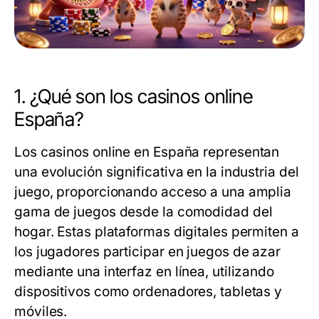
1. ¿Qué son los casinos online
España?
Los
casinos online en España
representan
una evolución significativa en la industria del
juego, proporcionando acceso a una amplia
gama de juegos desde la comodidad del
hogar. Estas plataformas digitales permiten a
los jugadores participar en juegos de azar
mediante una interfaz en línea, utilizando
dispositivos como ordenadores, tabletas y
móviles.