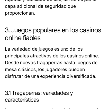
capa adicional de seguridad que
proporcionan.
3. Juegos populares en los casinos
online fiables
La variedad de juegos es uno de los
principales atractivos de los casinos online.
Desde nuevas tragaperras hasta juegos de
mesa clásicos, los jugadores pueden
disfrutar de una experiencia diversificada.
3.1 Tragaperras: variedades y
características