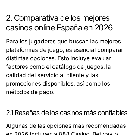
2. Comparativa de los mejores
casinos online España en 2026
Para los jugadores que buscan las mejores
plataformas de juego, es esencial comparar
distintas opciones. Esto incluye evaluar
factores como el catálogo de juegos, la
calidad del servicio al cliente y las
promociones disponibles, así como los
métodos de pago.
2.1 Reseñas de los casinos más confiables
Algunas de las opciones más recomendadas
en 2026 incluyen a 888 Casino, Betway, y