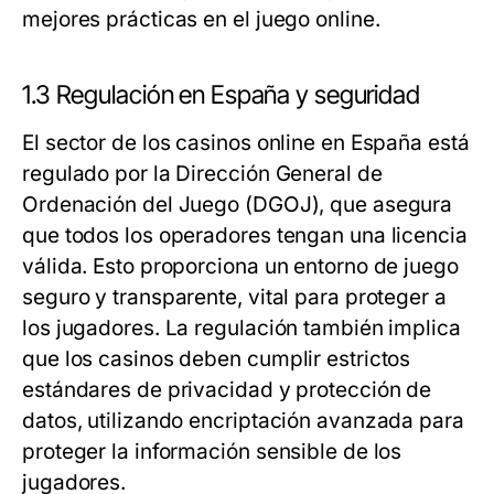
mejores prácticas en el juego online.
1.3 Regulación en España y seguridad
El sector de los casinos online en España está
regulado por la Dirección General de
Ordenación del Juego (DGOJ), que asegura
que todos los operadores tengan una licencia
válida. Esto proporciona un entorno de juego
seguro y transparente, vital para proteger a
los jugadores. La regulación también implica
que los casinos deben cumplir estrictos
estándares de privacidad y protección de
datos, utilizando encriptación avanzada para
proteger la información sensible de los
jugadores.