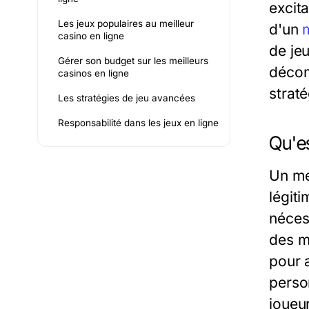
excit
Les jeux populaires au meilleur
d'un
casino en ligne
de jeu
Gérer son budget sur les meilleurs
décom
casinos en ligne
strat
Les stratégies de jeu avancées
Responsabilité dans les jeux en ligne
Qu'es
Un mei
légiti
néces
des m
pour a
perso
joueu