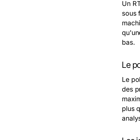
Un RT
sous 
machi
qu'un
bas.
Le po
Le po
des pr
maximi
plus 
analy