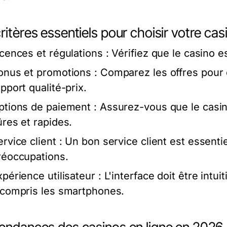
ritères essentiels pour choisir votre cas
icences et régulations :
Vérifiez que le casino e
onus et promotions :
Comparez les offres pour dé
pport qualité-prix.
ptions de paiement :
Assurez-vous que le casi
ûres et rapides.
rvice client :
Un bon service client est essenti
réoccupations.
xpérience utilisateur :
L'interface doit être intui
 compris les smartphones.