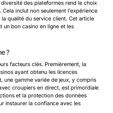
 diversité des plateformes rend le choix
. Cela inclut non seulement l'expérience
 la qualité du service client. Cet article
 un bon casino en ligne et les
ne ?
eurs facteurs clés. Premièrement, la
casinos ayant obtenu les licences
, une gamme variée de jeux, y compris
avec croupiers en direct, est primordiale
sactions et la protection des données
r instaurer la confiance avec les