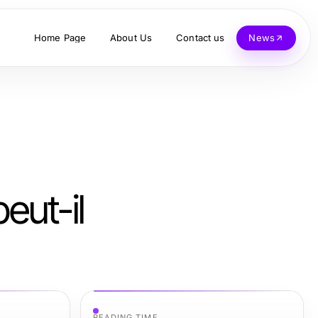
Home Page
About Us
Contact us
News
eut-il
READING TIME