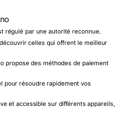
ino
st régulé par une autorité reconnue.
couvrir celles qui offrent le meilleur
no propose des méthodes de paiement
el pour résoudre rapidement vos
tive et accessible sur différents appareils,