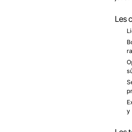
Les c
L
B
ra
O
s
Se
p
E
y