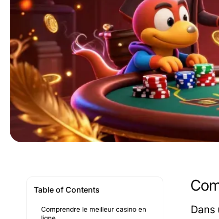
Comp
Table of Contents
Dans 
Comprendre le meilleur casino en
ligne