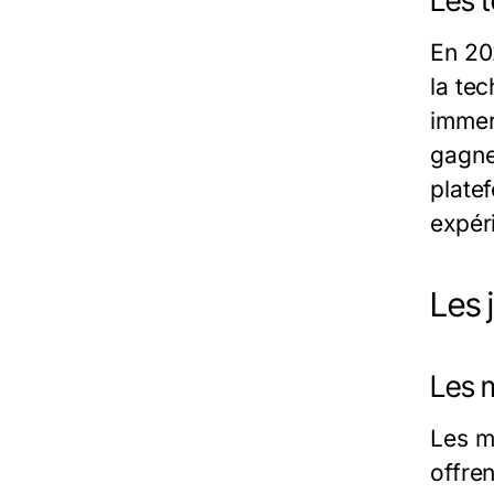
Les 
En 20
la tec
immer
gagne
plate
expér
Les 
Les m
Les m
offre