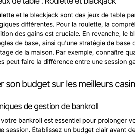
eux de table : Roulette et blackjack
ulette et le blackjack sont des jeux de table 
giques différentes. Pour la roulette, la compr
tition des gains est cruciale. En revanche, le
ègles de base, ainsi qu'une stratégie de base 
ntage de la maison. Par exemple, connaître qua
les peut faire la différence entre une session 
r son budget sur les meilleurs casin
niques de gestion de bankroll
votre bankroll est essentiel pour prolonger vo
e session. Établissez un budget clair avant d