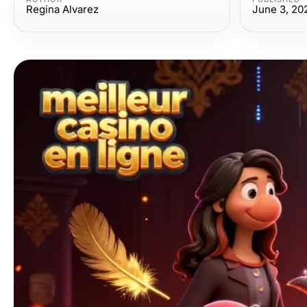
Regina Alvarez
June 3, 20