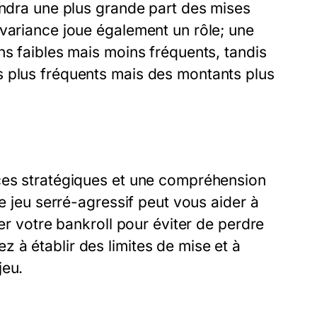
endra une plus grande part des mises
 variance joue également un rôle; une
ns faibles mais moins fréquents, tandis
s plus fréquents mais des montants plus
nces stratégiques et une compréhension
le jeu serré-agressif peut vous aider à
rer votre bankroll pour éviter de perdre
 à établir des limites de mise et à
jeu.