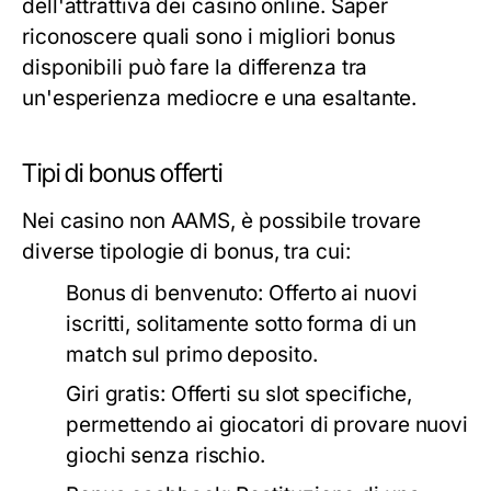
dell'attrattiva dei casino online. Saper
riconoscere quali sono i migliori bonus
disponibili può fare la differenza tra
un'esperienza mediocre e una esaltante.
Tipi di bonus offerti
Nei casino non AAMS, è possibile trovare
diverse tipologie di bonus, tra cui:
Bonus di benvenuto:
Offerto ai nuovi
iscritti, solitamente sotto forma di un
match sul primo deposito.
Giri gratis:
Offerti su slot specifiche,
permettendo ai giocatori di provare nuovi
giochi senza rischio.