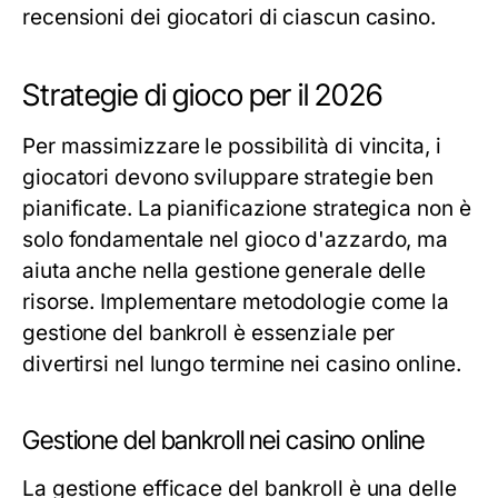
recensioni dei giocatori di ciascun casino.
Strategie di gioco per il 2026
Per massimizzare le possibilità di vincita, i
giocatori devono sviluppare strategie ben
pianificate. La pianificazione strategica non è
solo fondamentale nel gioco d'azzardo, ma
aiuta anche nella gestione generale delle
risorse. Implementare metodologie come la
gestione del bankroll è essenziale per
divertirsi nel lungo termine nei casino online.
Gestione del bankroll nei casino online
La gestione efficace del bankroll è una delle