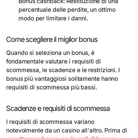
Bonus cashback:
Restituzione di una
percentuale delle perdite, un ottimo
modo per limitare i danni.
Come scegliere il miglior bonus
Quando si seleziona un bonus, è
fondamentale valutare i requisiti di
scommessa, le scadenze e le restrizioni. I
bonus più vantaggiosi solitamente hanno
requisiti di scommessa più bassi.
Scadenze e requisiti di scommessa
I requisiti di scommessa variano
notevolmente da un casino all'altro. Prima di