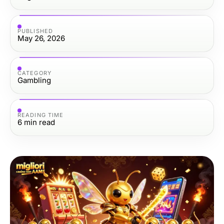
PUBLISHED
May 26, 2026
CATEGORY
Gambling
READING TIME
6
min read