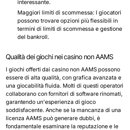
interessante.
Maggiori limiti di scommessa: I giocatori
possono trovare opzioni più flessibili in
termini di limiti di scommessa e gestione
del bankroll.
Qualità dei giochi nei casino non AAMS
I giochi offerti dai casino non AAMS possono
essere di alta qualità, con grafica avanzata e
una giocabilità fluida. Molti di questi operatori
collaborano con fornitori di software rinomati,
garantendo un'esperienza di gioco
soddisfacente. Anche se la mancanza di una
licenza AAMS può generare dubbi, è
fondamentale esaminare la reputazione e le