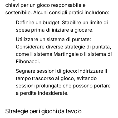
chiavi per un gioco responsabile e
sostenibile. Alcuni consigli pratici includono:
Definire un budget: Stabilire un limite di
spesa prima di iniziare a giocare.
Utilizzare un sistema di puntate:
Considerare diverse strategie di puntata,
come il sistema Martingale o il sistema di
Fibonacci.
Segnare sessioni di gioco: Indirizzare il
tempo trascorso al gioco, evitando
sessioni prolungate che possono portare
a perdite indesiderate.
Strategie per i giochi da tavolo