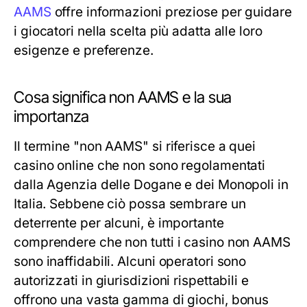
AAMS
offre informazioni preziose per guidare
i giocatori nella scelta più adatta alle loro
esigenze e preferenze.
Cosa significa non AAMS e la sua
importanza
Il termine "non AAMS" si riferisce a quei
casino online che non sono regolamentati
dalla Agenzia delle Dogane e dei Monopoli in
Italia. Sebbene ciò possa sembrare un
deterrente per alcuni, è importante
comprendere che non tutti i casino non AAMS
sono inaffidabili. Alcuni operatori sono
autorizzati in giurisdizioni rispettabili e
offrono una vasta gamma di giochi, bonus