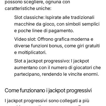
possono scegliere, ognuna con
caratteristiche uniche:
Slot classiche:
Ispirate alle tradizionali
macchine da gioco, con simboli semplici
e poche linee di pagamento.
Video slot:
Offrono grafica moderna e
diverse funzioni bonus, come giri gratuiti
e moltiplicatori.
Slot a jackpot progressivo:
I jackpot
aumentano con il numero di giocatori che
partecipano, rendendo le vincite enormi.
Come funzionano i jackpot progressivi
I jackpot progressivi sono collegati a più