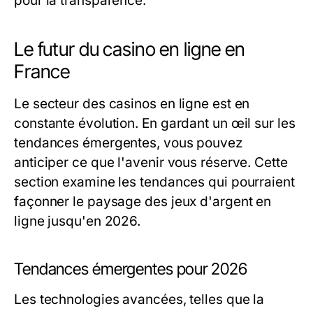
pour la transparence.
Le futur du casino en ligne en
France
Le secteur des casinos en ligne est en
constante évolution. En gardant un œil sur les
tendances émergentes, vous pouvez
anticiper ce que l'avenir vous réserve. Cette
section examine les tendances qui pourraient
façonner le paysage des jeux d'argent en
ligne jusqu'en 2026.
Tendances émergentes pour 2026
Les technologies avancées, telles que la