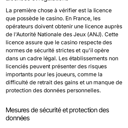
La première chose à vérifier est la licence
que possède le casino. En France, les
opérateurs doivent obtenir une licence auprès
de l'Autorité Nationale des Jeux (ANJ). Cette
licence assure que le casino respecte des
normes de sécurité strictes et qu'il opère
dans un cadre légal. Les établissements non
licenciés peuvent présenter des risques
importants pour les joueurs, comme la
difficulté de retrait des gains et un manque de
protection des données personnelles.
Mesures de sécurité et protection des
données