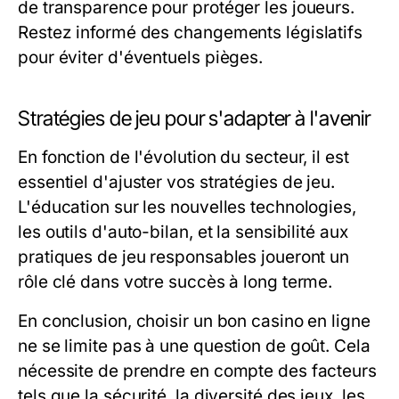
de transparence pour protéger les joueurs.
Restez informé des changements législatifs
pour éviter d'éventuels pièges.
Stratégies de jeu pour s'adapter à l'avenir
En fonction de l'évolution du secteur, il est
essentiel d'ajuster vos stratégies de jeu.
L'éducation sur les nouvelles technologies,
les outils d'auto-bilan, et la sensibilité aux
pratiques de jeu responsables joueront un
rôle clé dans votre succès à long terme.
En conclusion, choisir un bon casino en ligne
ne se limite pas à une question de goût. Cela
nécessite de prendre en compte des facteurs
tels que la sécurité, la diversité des jeux, les