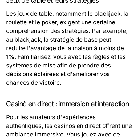
Jeux de table et leurs stratégies
Les jeux de table, notamment le blackjack, la
roulette et le poker, exigent une certaine
compréhension des stratégies. Par exemple,
au blackjack, la stratégie de base peut
réduire l'avantage de la maison à moins de
1%. Familiarisez-vous avec les règles et les
systèmes de mise afin de prendre des
décisions éclairées et d'améliorer vos
chances de victoire.
Casinò en direct : immersion et interaction
Pour les amateurs d'expériences
authentiques, les casinos en direct offrent une
ambiance immersive. Vous jouez avec de