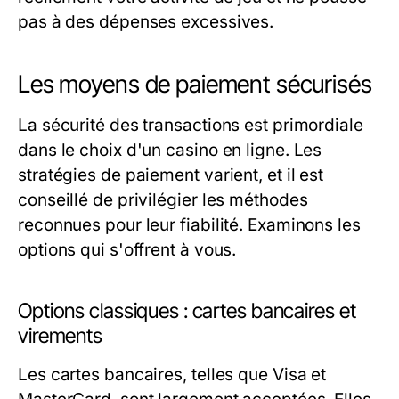
pas à des dépenses excessives.
Les moyens de paiement sécurisés
La sécurité des transactions est primordiale
dans le choix d'un casino en ligne. Les
stratégies de paiement varient, et il est
conseillé de privilégier les méthodes
reconnues pour leur fiabilité. Examinons les
options qui s'offrent à vous.
Options classiques : cartes bancaires et
virements
Les cartes bancaires, telles que Visa et