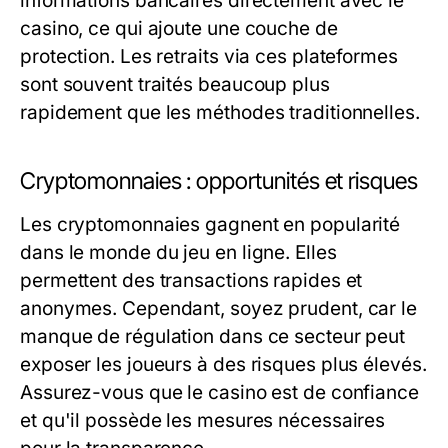
informations bancaires directement avec le
casino, ce qui ajoute une couche de
protection. Les retraits via ces plateformes
sont souvent traités beaucoup plus
rapidement que les méthodes traditionnelles.
Cryptomonnaies : opportunités et risques
Les cryptomonnaies gagnent en popularité
dans le monde du jeu en ligne. Elles
permettent des transactions rapides et
anonymes. Cependant, soyez prudent, car le
manque de régulation dans ce secteur peut
exposer les joueurs à des risques plus élevés.
Assurez-vous que le casino est de confiance
et qu'il possède les mesures nécessaires