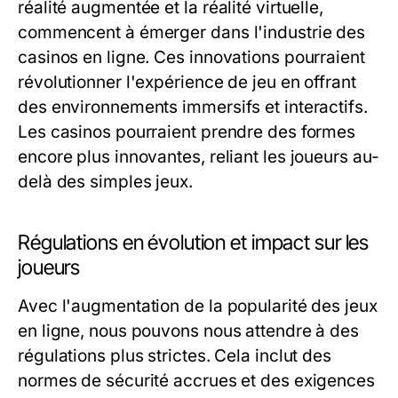
réalité augmentée et la réalité virtuelle,
commencent à émerger dans l'industrie des
casinos en ligne. Ces innovations pourraient
révolutionner l'expérience de jeu en offrant
des environnements immersifs et interactifs.
Les casinos pourraient prendre des formes
encore plus innovantes, reliant les joueurs au-
delà des simples jeux.
Régulations en évolution et impact sur les
joueurs
Avec l'augmentation de la popularité des jeux
en ligne, nous pouvons nous attendre à des
régulations plus strictes. Cela inclut des
normes de sécurité accrues et des exigences