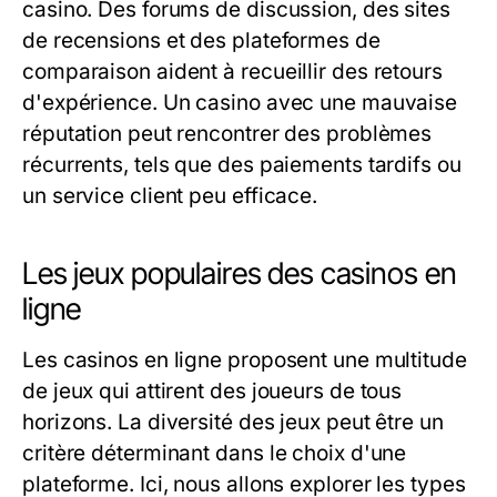
casino. Des forums de discussion, des sites
de recensions et des plateformes de
comparaison aident à recueillir des retours
d'expérience. Un casino avec une mauvaise
réputation peut rencontrer des problèmes
récurrents, tels que des paiements tardifs ou
un service client peu efficace.
Les jeux populaires des casinos en
ligne
Les casinos en ligne proposent une multitude
de jeux qui attirent des joueurs de tous
horizons. La diversité des jeux peut être un
critère déterminant dans le choix d'une
plateforme. Ici, nous allons explorer les types