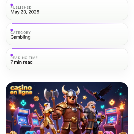
PUBLISHED
May 20, 2026
CATEGORY
Gambling
READING TIME
7
min read