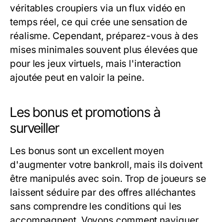
véritables croupiers via un flux vidéo en
temps réel, ce qui crée une sensation de
réalisme. Cependant, préparez-vous à des
mises minimales souvent plus élevées que
pour les jeux virtuels, mais l'interaction
ajoutée peut en valoir la peine.
Les bonus et promotions à
surveiller
Les bonus sont un excellent moyen
d'augmenter votre bankroll, mais ils doivent
être manipulés avec soin. Trop de joueurs se
laissent séduire par des offres alléchantes
sans comprendre les conditions qui les
accompagnent. Voyons comment naviguer