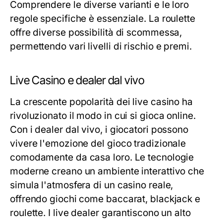
Comprendere le diverse varianti e le loro
regole specifiche è essenziale. La roulette
offre diverse possibilità di scommessa,
permettendo vari livelli di rischio e premi.
Live Casino e dealer dal vivo
La crescente popolarità dei live casino ha
rivoluzionato il modo in cui si gioca online.
Con i dealer dal vivo, i giocatori possono
vivere l'emozione del gioco tradizionale
comodamente da casa loro. Le tecnologie
moderne creano un ambiente interattivo che
simula l'atmosfera di un casino reale,
offrendo giochi come baccarat, blackjack e
roulette. I live dealer garantiscono un alto