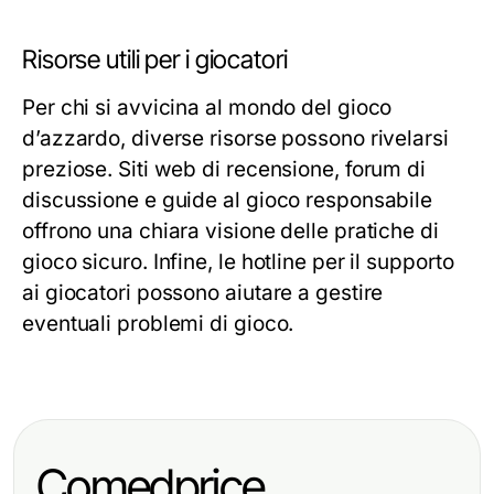
Risorse utili per i giocatori
Per chi si avvicina al mondo del gioco
d’azzardo, diverse risorse possono rivelarsi
preziose. Siti web di recensione, forum di
discussione e guide al gioco responsabile
offrono una chiara visione delle pratiche di
gioco sicuro. Infine, le hotline per il supporto
ai giocatori possono aiutare a gestire
eventuali problemi di gioco.
Comedprice