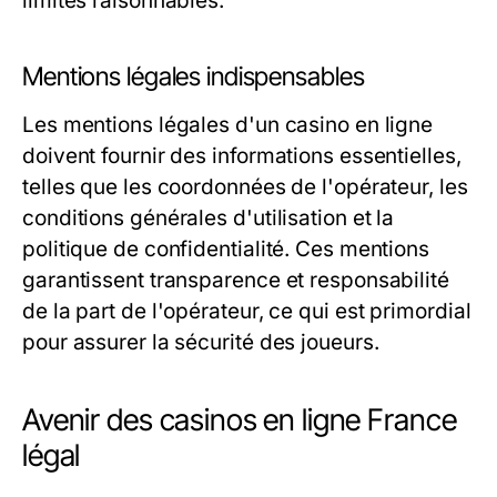
limites raisonnables.
Mentions légales indispensables
Les mentions légales d'un casino en ligne
doivent fournir des informations essentielles,
telles que les coordonnées de l'opérateur, les
conditions générales d'utilisation et la
politique de confidentialité. Ces mentions
garantissent transparence et responsabilité
de la part de l'opérateur, ce qui est primordial
pour assurer la sécurité des joueurs.
Avenir des casinos en ligne France
légal