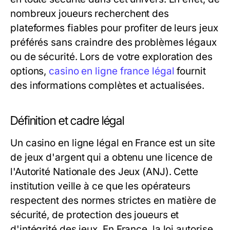
nombreux joueurs recherchent des
plateformes fiables pour profiter de leurs jeux
préférés sans craindre des problèmes légaux
ou de sécurité. Lors de votre exploration des
options,
casino en ligne france légal
fournit
des informations complètes et actualisées.
Définition et cadre légal
Un casino en ligne légal en France est un site
de jeux d'argent qui a obtenu une licence de
l'Autorité Nationale des Jeux (ANJ). Cette
institution veille à ce que les opérateurs
respectent des normes strictes en matière de
sécurité, de protection des joueurs et
d'intégrité des jeux. En France, la loi autorise