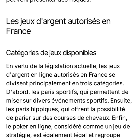
Les jeux d'argent autorisés en
France
Catégories de jeux disponibles
En vertu de la législation actuelle, les jeux
d'argent en ligne autorisés en France se
divisent principalement en trois catégories.
D'abord, les paris sportifs, qui permettent de
miser sur divers événements sportifs. Ensuite,
les paris hippiques, qui offrent la possibilité
de parier sur des courses de chevaux. Enfin,
le poker en ligne, considéré comme un jeu de
stratégie, est également légal et regroupe