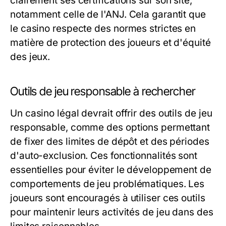
clairement ses certifications sur son site,
notamment celle de l'ANJ. Cela garantit que
le casino respecte des normes strictes en
matière de protection des joueurs et d'équité
des jeux.
Outils de jeu responsable à rechercher
Un casino légal devrait offrir des outils de jeu
responsable, comme des options permettant
de fixer des limites de dépôt et des périodes
d'auto-exclusion. Ces fonctionnalités sont
essentielles pour éviter le développement de
comportements de jeu problématiques. Les
joueurs sont encouragés à utiliser ces outils
pour maintenir leurs activités de jeu dans des