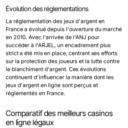
Évolution des réglementations
La réglementation des jeux d'argent en
France a évolué depuis l'ouverture du marché
en 2010. Avec l'arrivée de l'ANJ pour
succéder à l'ARJEL, un encadrement plus
strict a été mis en place, centrant ses efforts
sur la protection des joueurs et la lutte contre
le blanchiment d'argent. Ces évolutions
continuent d'influencer la manière dont les
jeux d'argent en ligne sont perçus et
réglementés en France.
Comparatif des meilleurs casinos
en ligne légaux