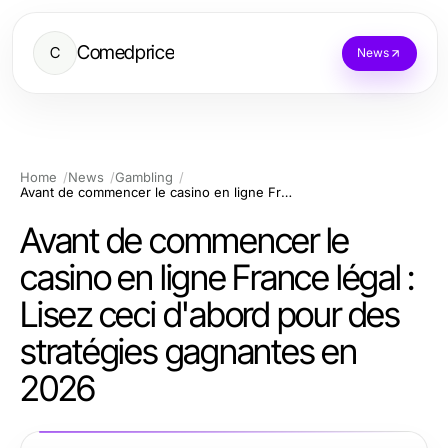
Comedprice
C
News
Home
News
Gambling
Avant de commencer le casino en ligne France légal : Lisez ceci d'abord pour des stratégies gagnantes en 2026
Avant de commencer le
casino en ligne France légal :
Lisez ceci d'abord pour des
stratégies gagnantes en
2026