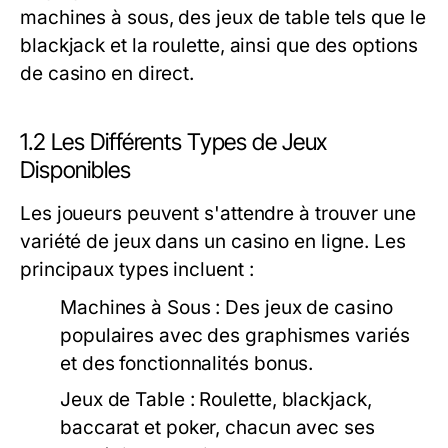
machines à sous, des jeux de table tels que le
blackjack et la roulette, ainsi que des options
de casino en direct.
1.2 Les Différents Types de Jeux
Disponibles
Les joueurs peuvent s'attendre à trouver une
variété de jeux dans un casino en ligne. Les
principaux types incluent :
Machines à Sous :
Des jeux de casino
populaires avec des graphismes variés
et des fonctionnalités bonus.
Jeux de Table :
Roulette, blackjack,
baccarat et poker, chacun avec ses