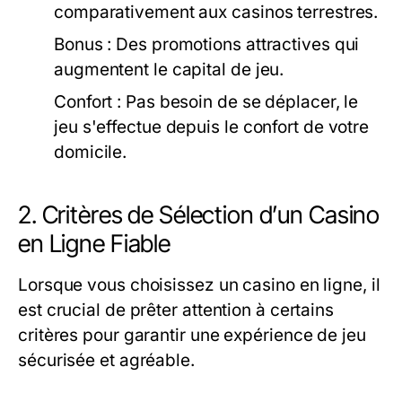
comparativement aux casinos terrestres.
Bonus :
Des promotions attractives qui
augmentent le capital de jeu.
Confort :
Pas besoin de se déplacer, le
jeu s'effectue depuis le confort de votre
domicile.
2. Critères de Sélection d’un Casino
en Ligne Fiable
Lorsque vous choisissez un casino en ligne, il
est crucial de prêter attention à certains
critères pour garantir une expérience de jeu
sécurisée et agréable.