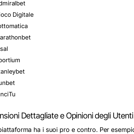
dmiralbet
ioco Digitale
ottomatica
arathonbet
sal
portium
tanleybet
unbet
inciTu
sioni Dettagliate e Opinioni degli Utenti
piattaforma ha i suoi pro e contro. Per esempi