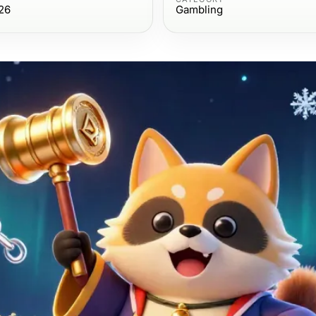
26
Gambling