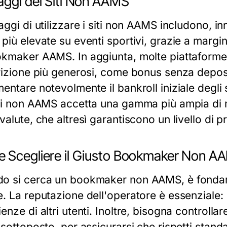
aggi dei Siti Non AAMS
aggi di utilizzare i siti non AAMS includono, in
 più elevate su eventi sportivi, grazie a margi
okmaker AAMS. In aggiunta, molte piattaform
crizione più generosi, come bonus senza depo
entare notevolmente il bankroll iniziale degli 
iti non AAMS accetta una gamma più ampia di
valute, che altresì garantiscono un livello di 
 Scegliere il Giusto Bookmaker Non A
o si cerca un bookmaker non AAMS, è fondame
. La reputazione dell'operatore è essenziale: è
enze di altri utenti. Inoltre, bisogna controllar
 sottoposto, per assicurarsi che rispetti stand