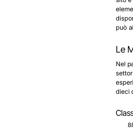
elemen
dispon
può a
Le M
Nel pa
setto
esper
dieci
Clas
8