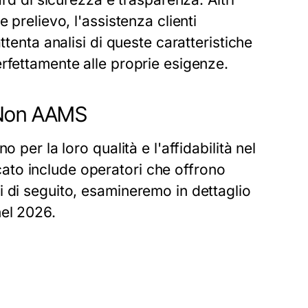
 prelievo, l'assistenza clienti
ttenta analisi di queste caratteristiche
rfettamente alle proprie esigenze.
e Non AAMS
 per la loro qualità e l'affidabilità nel
to include operatori che offrono
 di seguito, esamineremo in dettaglio
nel 2026.