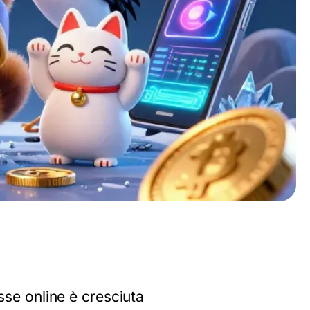
sse online è cresciuta