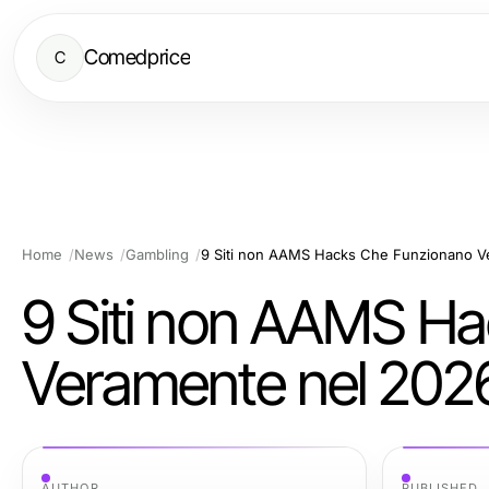
Comedprice
C
Home
News
Gambling
9 Siti non AAMS Hacks Che Funzionano V
9 Siti non AAMS H
Veramente nel 202
AUTHOR
PUBLISHED