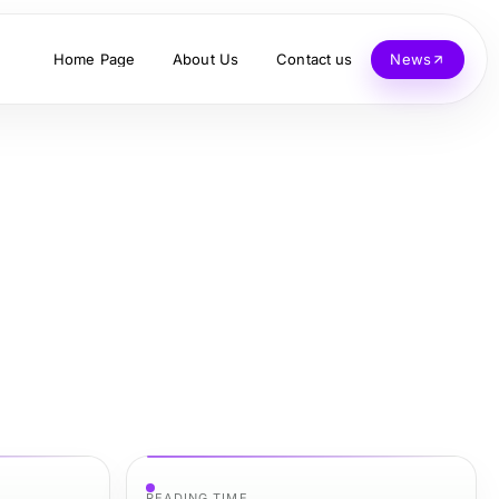
Home Page
About Us
Contact us
News
READING TIME