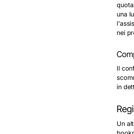
quota
una lu
l'assi
nei pr
Comp
Il con
scomm
in det
Regi
Un al
bookm