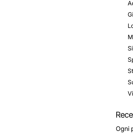
A
G
L
M
Si
S
S
S
V
Recen
Ogni 