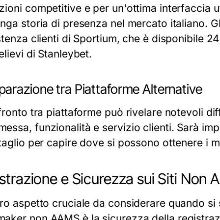
zioni competitive e per un'ottima interfaccia 
nga storia di presenza nel mercato italiano. G
stenza clienti di Sportium, che è disponibile 24
elievi di Stanleybet.
arazione tra Piattaforme Alternative
fronto tra piattaforme può rivelare notevoli diff
essa, funzionalità e servizio clienti. Sarà i
taglio per capire dove si possono ottenere i migl
strazione e Sicurezza sui Siti Non
tro aspetto cruciale da considerare quando si
aker non AAMS è la sicurezza della registrazio