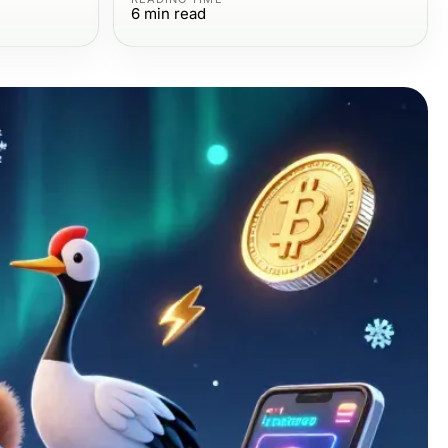
6
min read