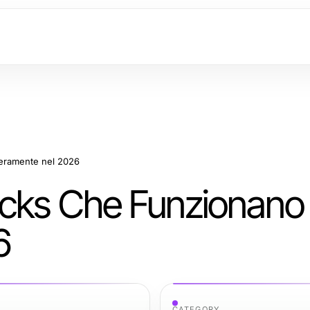
eramente nel 2026
acks Che Funzionano
6
CATEGORY