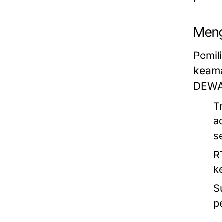
Meng
Pemil
keama
DEWAT
T
a
s
R
k
S
p