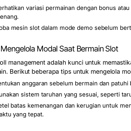
erhatikan variasi permainan dengan bonus atau 
enang.
oba mesin slot dalam mode demo sebelum ber
 Mengelola Modal Saat Bermain Slot
oll management adalah kunci untuk memastik
in. Berikut beberapa tips untuk mengelola mo
entukan anggaran sebelum bermain dan patuhi b
unakan sistem taruhan yang sesuai, seperti taru
etel batas kemenangan dan kerugian untuk me
aktu yang tepat.