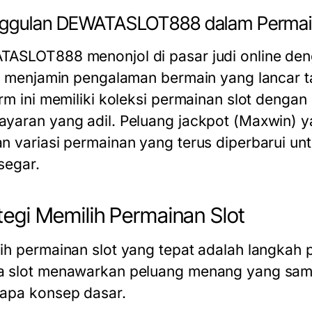
ggulan DEWATASLOT888 dalam Permain
ASLOT888 menonjol di pasar judi online deng
l, menjamin pengalaman bermain yang lancar ta
orm ini memiliki koleksi permainan slot dengan
yaran yang adil. Peluang jackpot (Maxwin) y
n variasi permainan yang terus diperbarui 
segar.
tegi Memilih Permainan Slot
ih permainan slot yang tepat adalah langkah 
 slot menawarkan peluang menang yang sam
apa konsep dasar.