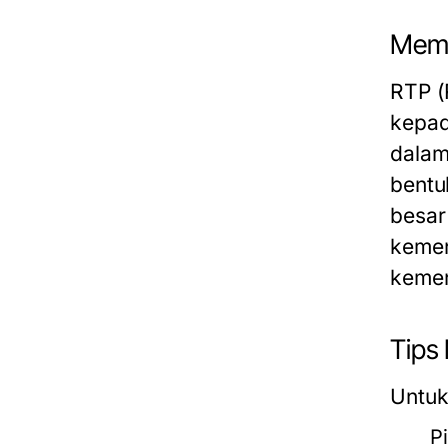
Mema
RTP (
kepad
dalam
bentu
besar
kemen
kemen
Tips
Untuk
P