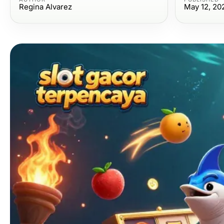
Regina Alvarez
May 12, 20