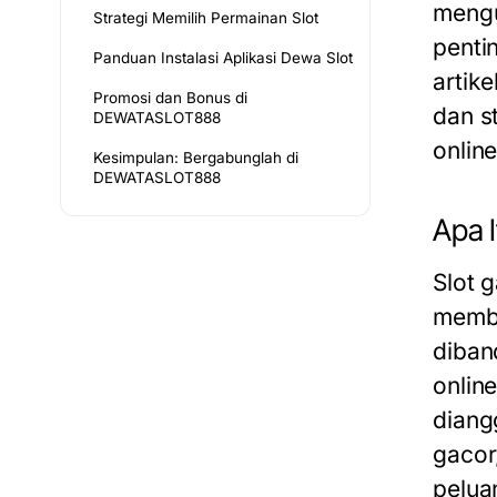
mengu
Strategi Memilih Permainan Slot
penti
Panduan Instalasi Aplikasi Dewa Slot
artike
Promosi dan Bonus di
dan s
DEWATASLOT888
onlin
Kesimpulan: Bergabunglah di
DEWATASLOT888
Apa I
Slot 
membe
diban
onlin
diang
gacor
pelua