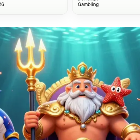
26
Gambling