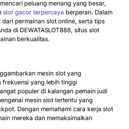
mencari peluang menang yang besar,
ah
slot gacor terpercaya
berperan. Dalam
 dari permainan slot online, serta tips
Anda di DEWATASLOT888, situs slot
inan berkualitas.
enggambarkan mesin slot yang
ekuensi yang lebih tinggi
 sangat populer di kalangan pemain judi
engenai mesin slot tertentu yang
ckpot. Dengan memahami cara kerja slot
rmain mereka dan memaksimalkan