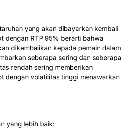
l taruhan yang akan dibayarkan kembali
lot dengan RTP 95% berarti bahwa
 akan dikembalikan kepada pemain dalam
ggambarkan seberapa sering dan seberapa
litas rendah sering memberikan
ot dengan volatilitas tinggi menawarkan
 yang lebih baik: