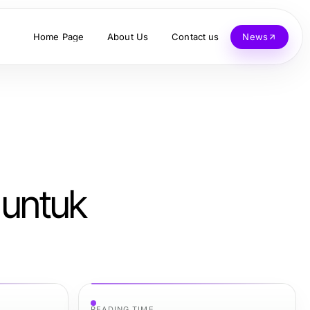
Home Page
About Us
Contact us
News
 untuk
READING TIME