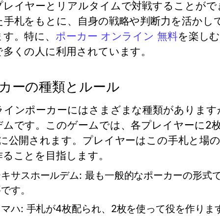
プレイヤーとリアルタイムで対戦することがで
た手札をもとに、自身の戦略や判断力を活かし
ます。特に、
ポーカー オンライン 無料
を楽し
で多くの人に利用されています。
カーの種類とルール
ラインポーカーにはさまざまな種類があります
デムです。このゲームでは、各プレイヤーに2
場に公開されます。プレイヤーはこの手札と場の
作ることを目指します。
テキサスホールデム
: 最も一般的なポーカーの形式
要です。
オマハ
: 手札が4枚配られ、2枚を使って役を作りま