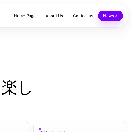
Home Page
About Us
Contact us
News
て楽し
READING TIME