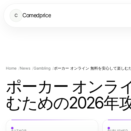
Comedprice
C
Home
News
Gambling
ポーカー オンライン 無料を安心して楽しむた
ポーカー オンラ
むための2026年
AUTHOR
PUBLISHED