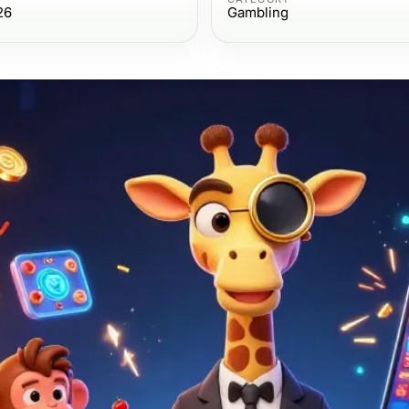
26
Gambling