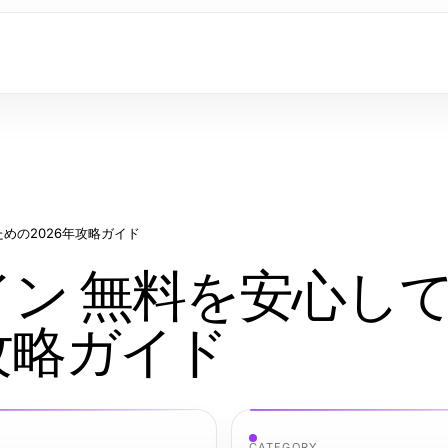
めの2026年攻略ガイド
イン 無料を安心し
攻略ガイド
CATEGORY