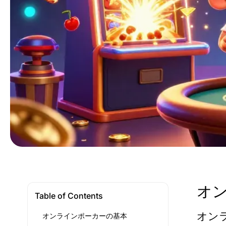
オ
Table of Contents
オン
オンラインポーカーの基本