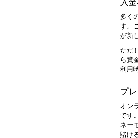
入金
多く
す。
が新
ただ
ら賞
利用
プレ
オン
です
ネー
賭け