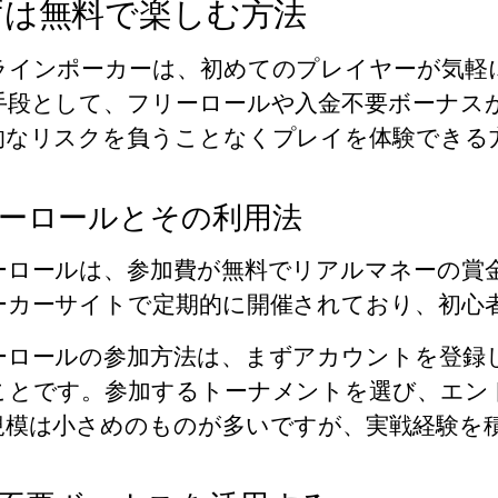
ずは無料で楽しむ方法
ラインポーカーは、初めてのプレイヤーが気軽
手段として、フリーロールや入金不要ボーナス
的なリスクを負うことなくプレイを体験できる
ーロールとその利用法
ーロールは、参加費が無料でリアルマネーの賞
ーカーサイトで定期的に開催されており、初心
ーロールの参加方法は、まずアカウントを登録
ことです。参加するトーナメントを選び、エン
規模は小さめのものが多いですが、実戦経験を