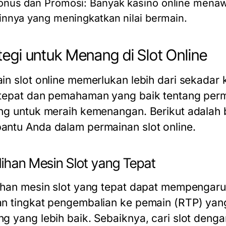
onus dan Promosi:
Banyak kasino online menaw
ainnya yang meningkatkan nilai bermain.
tegi untuk Menang di Slot Online
in slot online memerlukan lebih dari sekada
tepat dan pemahaman yang baik tentang per
ng untuk meraih kemenangan. Berikut adalah 
ntu Anda dalam permainan slot online.
lihan Mesin Slot yang Tepat
ihan mesin slot yang tepat dapat mempengar
n tingkat pengembalian ke pemain (RTP) yang
g yang lebih baik. Sebaiknya, cari slot den