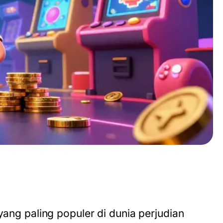
yang paling populer di dunia perjudian