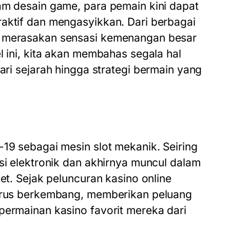
lam desain game, para pemain kini dapat
raktif dan mengasyikkan. Dari berbagai
sa merasakan sensasi kemenangan besar
l ini, kita akan membahas segala hal
dari sejarah hingga strategi bermain yang
-19 sebagai mesin slot mekanik. Seiring
rsi elektronik dan akhirnya muncul dalam
net. Sejak peluncuran kasino online
 terus berkembang, memberikan peluang
permainan kasino favorit mereka dari