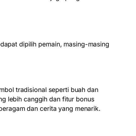
 dapat dipilih pemain, masing-masing
imbol tradisional seperti buah dan
g lebih canggih dan fitur bonus
ng beragam dan cerita yang menarik.