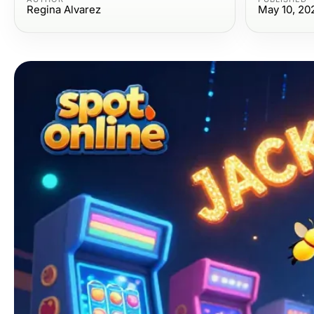
Regina Alvarez
May 10, 20