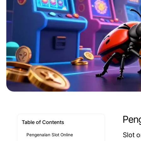
Peng
Table of Contents
Slot 
Pengenalan Slot Online