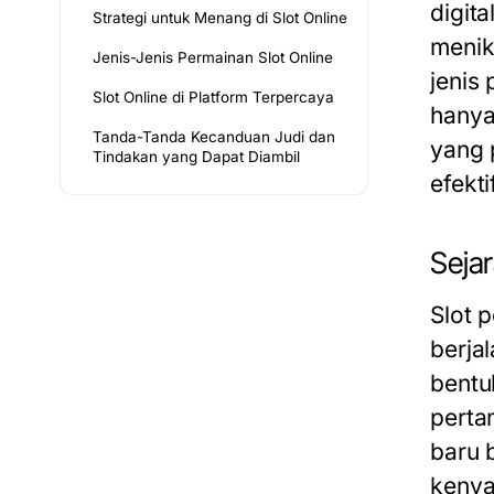
digit
Strategi untuk Menang di Slot Online
menik
Jenis-Jenis Permainan Slot Online
jenis
Slot Online di Platform Terpercaya
hanya
Tanda-Tanda Kecanduan Judi dan
yang 
Tindakan yang Dapat Diambil
efekti
Seja
Slot 
berja
bentu
perta
baru 
keny