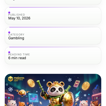
PUBLISHED
May 10, 2026
CATEGORY
Gambling
READING TIME
6
min read