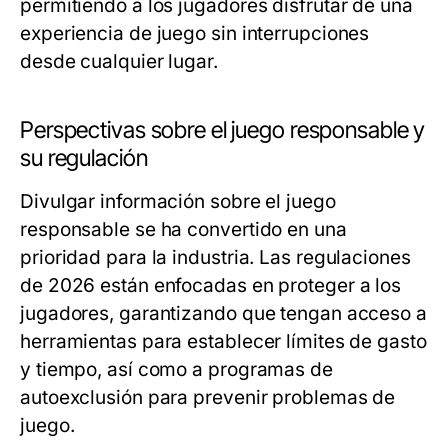
permitiendo a los jugadores disfrutar de una
experiencia de juego sin interrupciones
desde cualquier lugar.
Perspectivas sobre el juego responsable y
su regulación
Divulgar información sobre el juego
responsable se ha convertido en una
prioridad para la industria. Las regulaciones
de 2026 están enfocadas en proteger a los
jugadores, garantizando que tengan acceso a
herramientas para establecer límites de gasto
y tiempo, así como a programas de
autoexclusión para prevenir problemas de
juego.