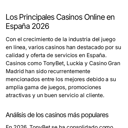
Los Principales Casinos Online en
España 2026
Con el crecimiento de la industria del juego
en línea, varios casinos han destacado por su
calidad y oferta de servicios en España.
Casinos como
TonyBet
,
Luckia
y
Casino Gran
Madrid
han sido recurrentemente
mencionados entre los mejores debido a su
amplia gama de juegos, promociones
atractivas y un buen servicio al cliente.
Análisis de los casinos más populares
En 2026, TonyBet se ha consolidado como