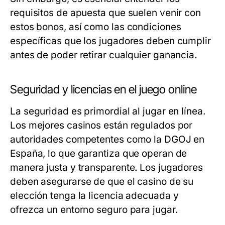
requisitos de apuesta
que suelen venir con
estos bonos, así como las condiciones
específicas que los jugadores deben cumplir
antes de poder retirar cualquier ganancia.
Seguridad y licencias en el juego online
La seguridad es primordial al jugar en línea.
Los mejores casinos están regulados por
autoridades competentes como la
DGOJ
en
España, lo que garantiza que operan de
manera justa y transparente. Los jugadores
deben asegurarse de que el casino de su
elección tenga la licencia adecuada y
ofrezca un entorno seguro para jugar.