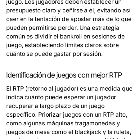
juego. Los jugadores deben establecer un
presupuesto claro y ceñirse a él, evitando así
caer en la tentación de apostar más de lo que
pueden permitirse perder. Una estrategia
común es dividir el bankroll en sesiones de
juego, estableciendo límites claros sobre
cuánto se puede gastar por sesión.
Identificación de juegos con mejor RTP
El RTP (retorno al jugador) es una medida que
indica cuánto puede esperar un jugador
recuperar a largo plazo de un juego
específico. Priorizar juegos con un RTP alto,
como algunas máquinas tragamonedas y
juegos de mesa como el blackjack y la ruleta,