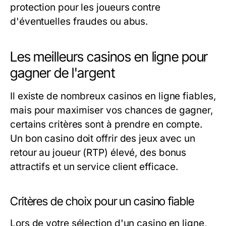
protection pour les joueurs contre
d'éventuelles fraudes ou abus.
Les meilleurs casinos en ligne pour
gagner de l'argent
Il existe de nombreux casinos en ligne fiables,
mais pour maximiser vos chances de gagner,
certains critères sont à prendre en compte.
Un bon casino doit offrir des jeux avec un
retour au joueur (RTP) élevé, des bonus
attractifs et un service client efficace.
Critères de choix pour un casino fiable
Lors de votre sélection d'un casino en ligne,