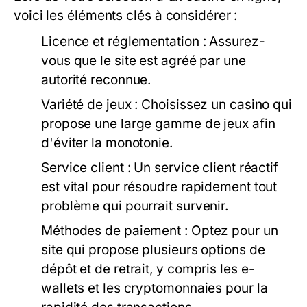
voici les éléments clés à considérer :
Licence et réglementation
: Assurez-
vous que le site est agréé par une
autorité reconnue.
Variété de jeux
: Choisissez un casino qui
propose une large gamme de jeux afin
d'éviter la monotonie.
Service client
: Un service client réactif
est vital pour résoudre rapidement tout
problème qui pourrait survenir.
Méthodes de paiement
: Optez pour un
site qui propose plusieurs options de
dépôt et de retrait, y compris les e-
wallets et les cryptomonnaies pour la