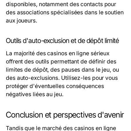
disponibles, notamment des contacts pour
des associations spécialisées dans le soutien
aux joueurs.
Outils d'auto-exclusion et de dépôt limité
La majorité des casinos en ligne sérieux
offrent des outils permettant de définir des
limites de dépôt, des pauses dans le jeu, ou
des auto-exclusions. Utilisez-les pour vous
protéger d'éventuelles conséquences
négatives liées au jeu.
Conclusion et perspectives d'avenir
Tandis que le marché des casinos en ligne