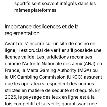
sportifs sont souvent intégrés dans les
mêmes plateformes.
Importance des licences et de la
réglementation
Avant de s'inscrire sur un site de casino en
ligne, il est crucial de vérifier s'il possède une
licence valide. Les juridictions reconnues
comme l'Autorité Nationale des Jeux (ANJ) en
France, la Malta Gaming Authority (MGA) ou
la UK Gambling Commission (UKGC) assurent
que les opérateurs respectent des normes
strictes en matière de sécurité et d'équité. En
2026, le paysage des jeux en ligne est à la
fois compétitif et surveillé, garantissant une