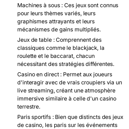
Machines à sous
: Ces jeux sont connus
pour leurs thèmes variés, leurs
graphismes attrayants et leurs
mécanismes de gains multipliés.
Jeux de table
: Comprennent des
classiques comme le blackjack, la
roulette et le baccarat, chacun
nécessitant des stratégies différentes.
Casino en direct
: Permet aux joueurs
d'interagir avec de vrais croupiers via un
live streaming, créant une atmosphère
immersive similaire à celle d'un casino
terrestre.
Paris sportifs
: Bien que distincts des jeux
de casino, les paris sur les événements