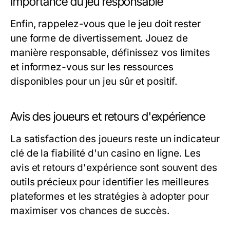
Importance du jeu responsable
Enfin, rappelez-vous que le jeu doit rester
une forme de divertissement. Jouez de
manière responsable, définissez vos limites
et informez-vous sur les ressources
disponibles pour un jeu sûr et positif.
Avis des joueurs et retours d'expérience
La satisfaction des joueurs reste un indicateur
clé de la fiabilité d'un casino en ligne. Les
avis et retours d'expérience sont souvent des
outils précieux pour identifier les meilleures
plateformes et les stratégies à adopter pour
maximiser vos chances de succès.