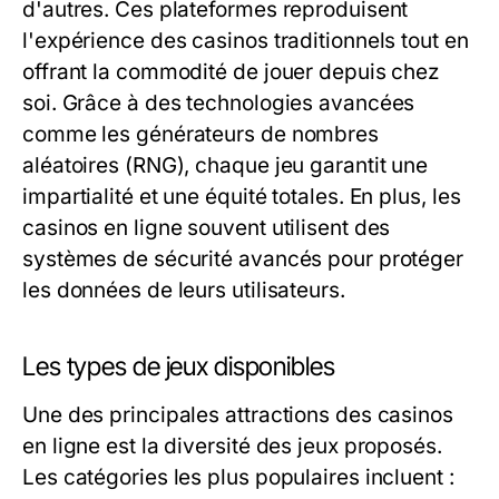
d'autres. Ces plateformes reproduisent
l'expérience des casinos traditionnels tout en
offrant la commodité de jouer depuis chez
soi. Grâce à des technologies avancées
comme les générateurs de nombres
aléatoires (RNG), chaque jeu garantit une
impartialité et une équité totales. En plus, les
casinos en ligne souvent utilisent des
systèmes de sécurité avancés pour protéger
les données de leurs utilisateurs.
Les types de jeux disponibles
Une des principales attractions des casinos
en ligne est la diversité des jeux proposés.
Les catégories les plus populaires incluent :