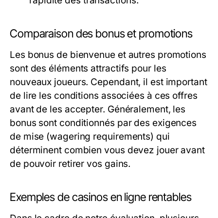
rapidité des transactions.
Comparaison des bonus et promotions
Les bonus de bienvenue et autres promotions
sont des éléments attractifs pour les
nouveaux joueurs. Cependant, il est important
de lire les conditions associées à ces offres
avant de les accepter. Généralement, les
bonus sont conditionnés par des exigences
de mise (wagering requirements) qui
déterminent combien vous devez jouer avant
de pouvoir retirer vos gains.
Exemples de casinos en ligne rentables