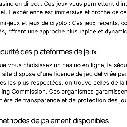
asino en direct
: Ces jeux vous permettent d'in
éel. L'expérience est immersive et proche de ce
ini-jeux et jeux de crypto
: Ces jeux récents, c
és, offrent une approche plus rapide et dynami
curité des plateformes de jeux
ue vous choisissez un casino en ligne, la sécur
 site dispose d'une licence de jeu délivrée pa
ces les plus respectées, on trouve celles de l
ing Commission. Ces organismes garantissent q
tière de transparence et de protection des jo
méthodes de paiement disponibles