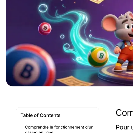
Comp
Table of Contents
Pour 
Comprendre le fonctionnement d'un
casino en ligne