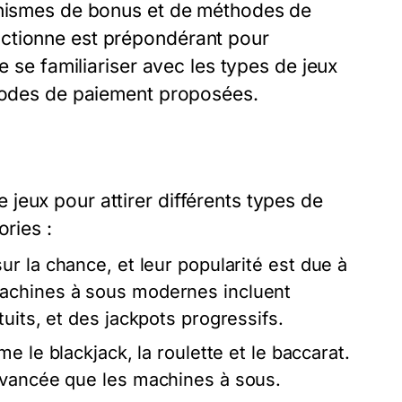
canismes de bonus et de méthodes de
nctionne est prépondérant pour
e se familiariser avec les types de jeux
thodes de paiement proposées.
jeux pour attirer différents types de
ories :
r la chance, et leur popularité est due à
machines à sous modernes incluent
uits, et des jackpots progressifs.
e le blackjack, la roulette et le baccarat.
avancée que les machines à sous.