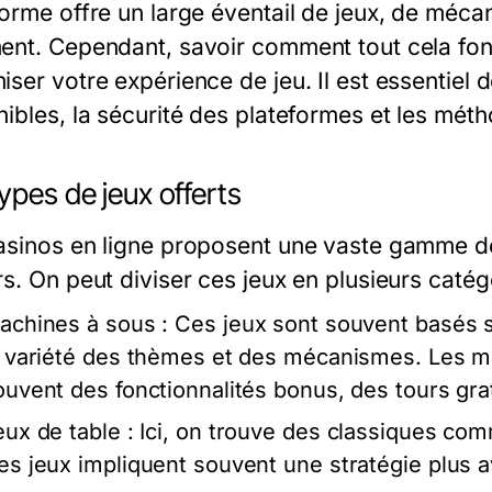
forme offre un large éventail de jeux, de mé
ent. Cependant, savoir comment tout cela fo
ser votre expérience de jeu. Il est essentiel d
nibles, la sécurité des plateformes et les mé
ypes de jeux offerts
asinos en ligne proposent une vaste gamme de 
s. On peut diviser ces jeux en plusieurs catég
achines à sous
: Ces jeux sont souvent basés su
a variété des thèmes et des mécanismes. Les 
ouvent des fonctionnalités bonus, des tours grat
eux de table
: Ici, on trouve des classiques comm
es jeux impliquent souvent une stratégie plus 