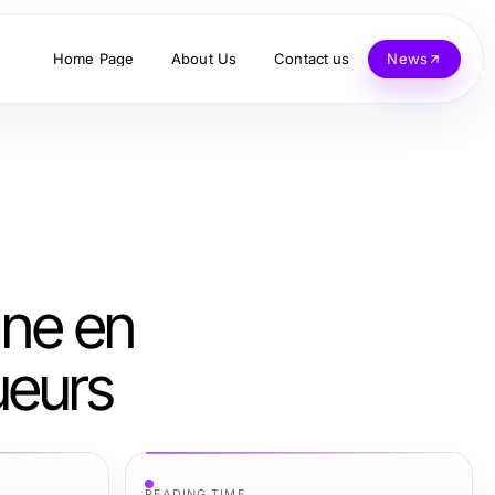
Home Page
About Us
Contact us
News
gne en
ueurs
READING TIME