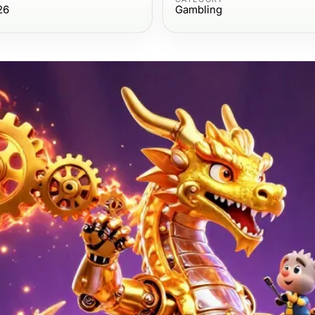
26
Gambling