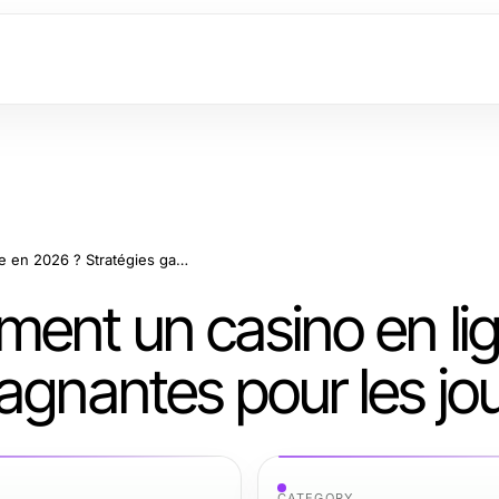
Combien coûte vraiment un casino en ligne en 2026 ? Stratégies gagnantes pour les joueurs
ment un casino en li
agnantes pour les jo
CATEGORY