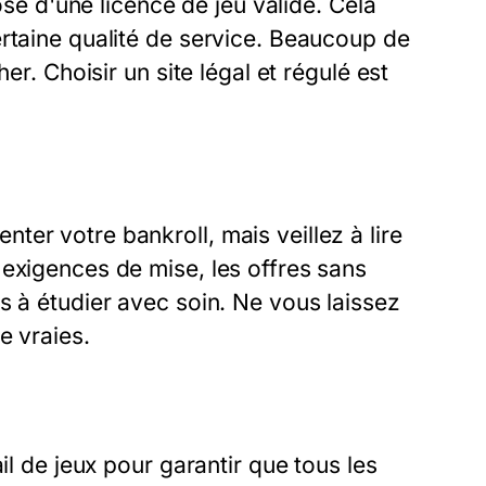
ose d'une licence de jeu valide. Cela
ertaine qualité de service. Beaucoup de
er. Choisir un site légal et régulé est
er votre bankroll, mais veillez à lire
 exigences de mise, les offres sans
s à étudier avec soin. Ne vous laissez
e vraies.
il de jeux pour garantir que tous les