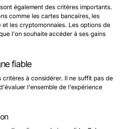
 sont également des critères importants.
ons comme les cartes bancaires, les
) et les cryptomonnaies. Les options de
rsque l'on souhaite accéder à ses gains
gne fiable
s critères à considérer. Il ne suffit pas de
l d'évaluer l'ensemble de l'expérience
ion