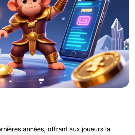
rnières années, offrant aux joueurs la