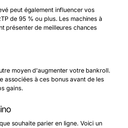
levé peut également influencer vos
 RTP de 95 % ou plus. Les machines à
nt présenter de meilleures chances
autre moyen d'augmenter votre bankroll.
e associées à ces bonus avant de les
os gains.
ino
e souhaite parier en ligne. Voici un