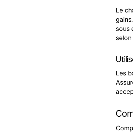
Le ch
gains
sous 
selon 
Utili
Les b
Assur
accept
Comp
Compr