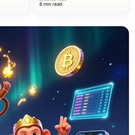
6
min read