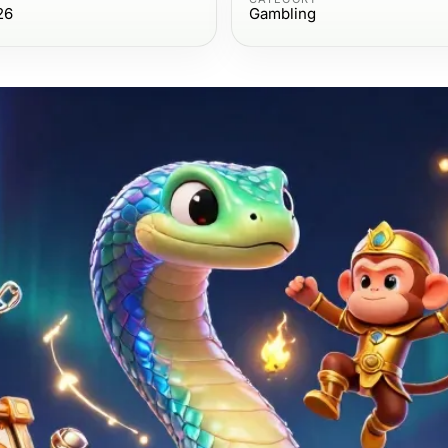
26
Gambling