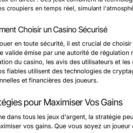
es croupiers en temps réel, simulant l'atmosph
ent Choisir un Casino Sécurisé
ouer en toute sécurité, il est crucial de chois
ce valide émise par une autorité de régulation 
tion du casino, les avis des utilisateurs et le
os fiables utilisent des technologies de crypt
nnelles et financières des joueurs.
tégies pour Maximiser Vos Gains
dans tous les jeux d'argent, la stratégie peut 
ximiser vos gains. Que vous soyez un joueur d