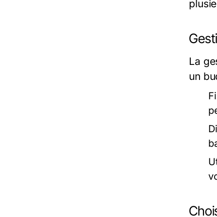
plusi
Gesti
La ges
un bu
F
p
D
b
U
v
Chois