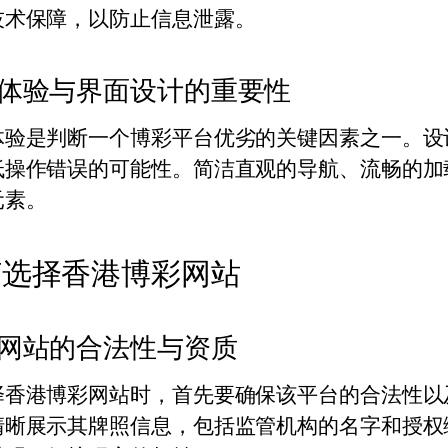
技术保障，以防止信息泄露。
体验与界面设计的重要性
体验是判断一个博彩平台优劣的关键因素之一。设
低操作错误的可能性。简洁直观的导航、流畅的加
元素。
何选择香港博彩网站
网站的合法性与资质
择香港博彩网站时，首先要确保该平台的合法性以
清晰展示其牌照信息，包括监管机构的名字和授权