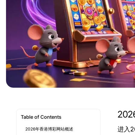
20
Table of Contents
进入
2026年香港博彩网站概述