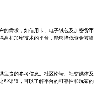
户的需求，如信用卡、电子钱包及加密货币
隔离和加密技术的平台，能够降低资金被盗
供宝贵的参考信息。社区论坛、社交媒体及
这些渠道，可以了解平台的可靠性和玩家的