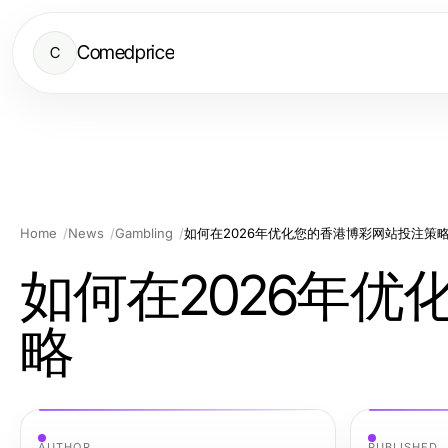
Comedprice
C
Home
News
Gambling
如何在2026年优化您的香港博彩网站投注策
如何在2026年
略
AUTHOR
PUBLISHED