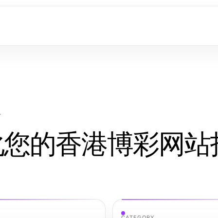
略
优化您的香港博彩网站
CATEGORY