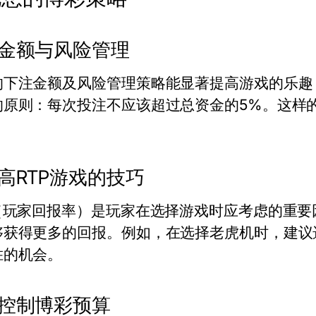
金额与风险管理
的下注金额及风险管理策略能显著提高游戏的乐趣
的原则：每次投注不应该超过总资金的5%。这样
高RTP游戏的技巧
P（玩家回报率）是玩家在选择游戏时应考虑的重要
够获得更多的回报。例如，在选择老虎机时，建议选
胜的机会。
控制博彩预算