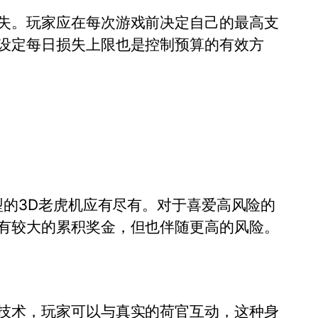
失。玩家应在每次游戏前决定自己的最高支
设定每日损失上限也是控制预算的有效方
型的3D老虎机应有尽有。对于喜爱高风险的
有较大的累积奖金，但也伴随更高的风险。
技术，玩家可以与真实的荷官互动，这种身