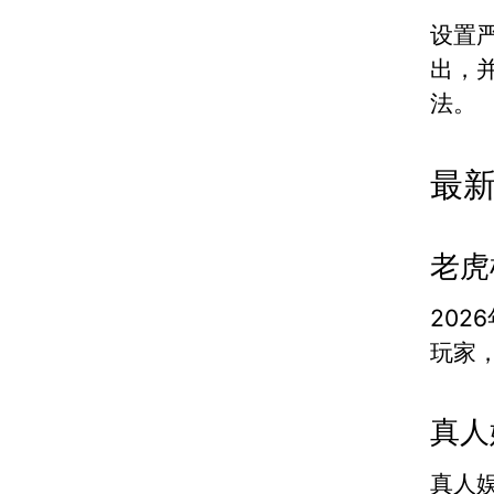
设置
出，
法。
最
老虎
20
玩家
真人
真人