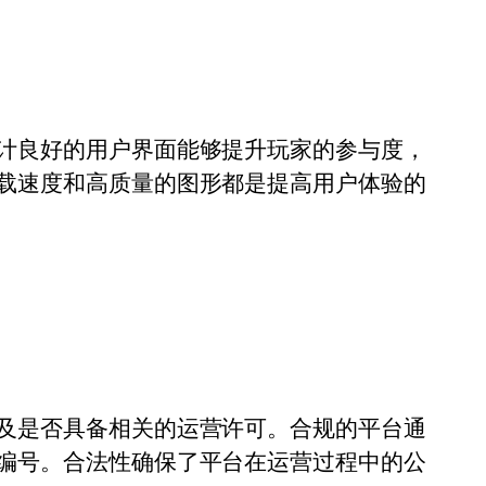
计良好的用户界面能够提升玩家的参与度，
载速度和高质量的图形都是提高用户体验的
及是否具备相关的运营许可。合规的平台通
编号。合法性确保了平台在运营过程中的公