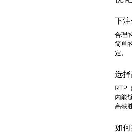
下注
合理
简单
定。
选择
RT
内能
高获
如何