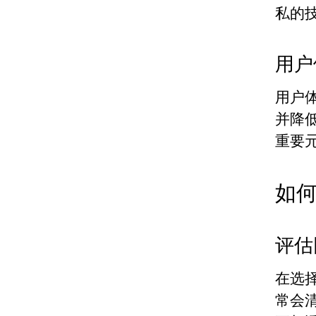
私的
用户
用户
并降
重要
如
评估
在选
常会