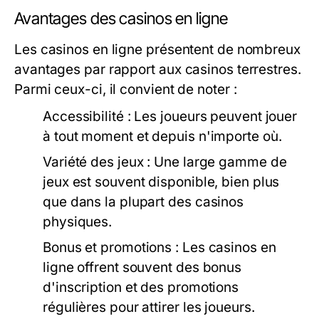
Avantages des casinos en ligne
Les casinos en ligne présentent de nombreux
avantages par rapport aux casinos terrestres.
Parmi ceux-ci, il convient de noter :
Accessibilité :
Les joueurs peuvent jouer
à tout moment et depuis n'importe où.
Variété des jeux :
Une large gamme de
jeux est souvent disponible, bien plus
que dans la plupart des casinos
physiques.
Bonus et promotions :
Les casinos en
ligne offrent souvent des bonus
d'inscription et des promotions
régulières pour attirer les joueurs.