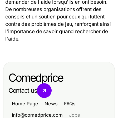
demander de l'aide lorsqu'ils en ont besoin.
De nombreuses organisations offrent des
conseils et un soutien pour ceux qui luttent
contre des problèmes de jeu, renforçant ainsi
l'importance de savoir quand rechercher de
l'aide.
Comedprice
Contact us
Home Page
News
FAQs
info@comedprice.com
Jobs