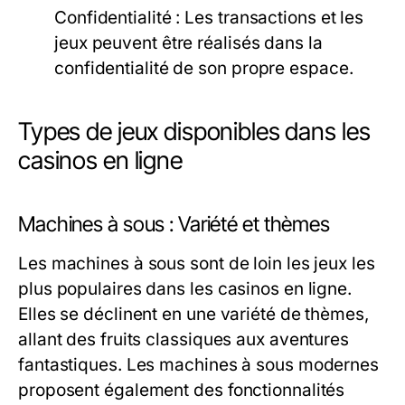
Confidentialité :
Les transactions et les
jeux peuvent être réalisés dans la
confidentialité de son propre espace.
Types de jeux disponibles dans les
casinos en ligne
Machines à sous : Variété et thèmes
Les machines à sous sont de loin les jeux les
plus populaires dans les casinos en ligne.
Elles se déclinent en une variété de thèmes,
allant des fruits classiques aux aventures
fantastiques. Les machines à sous modernes
proposent également des fonctionnalités