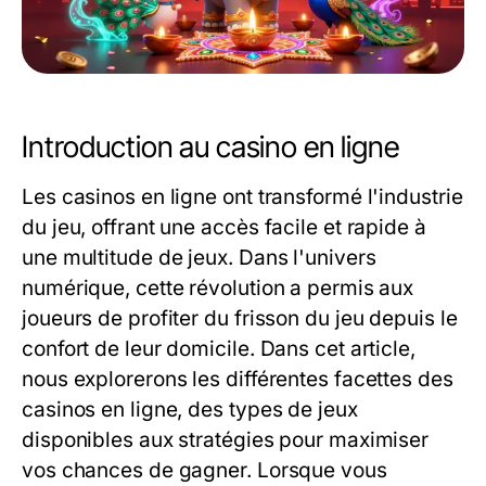
Introduction au casino en ligne
Les casinos en ligne ont transformé l'industrie
du jeu, offrant une accès facile et rapide à
une multitude de jeux. Dans l'univers
numérique, cette révolution a permis aux
joueurs de profiter du frisson du jeu depuis le
confort de leur domicile. Dans cet article,
nous explorerons les différentes facettes des
casinos en ligne, des types de jeux
disponibles aux stratégies pour maximiser
vos chances de gagner. Lorsque vous