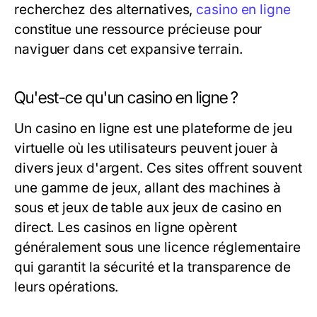
recherchez des alternatives,
casino en ligne
constitue une ressource précieuse pour
naviguer dans cet expansive terrain.
Qu'est-ce qu'un casino en ligne ?
Un casino en ligne est une plateforme de jeu
virtuelle où les utilisateurs peuvent jouer à
divers jeux d'argent. Ces sites offrent souvent
une gamme de jeux, allant des machines à
sous et jeux de table aux jeux de casino en
direct. Les casinos en ligne opèrent
généralement sous une licence réglementaire
qui garantit la sécurité et la transparence de
leurs opérations.