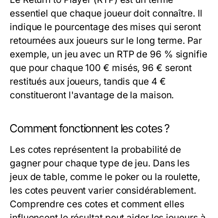
essentiel que chaque joueur doit connaître. Il
indique le pourcentage des mises qui seront
retournées aux joueurs sur le long terme. Par
exemple, un jeu avec un RTP de 96 % signifie
que pour chaque 100 € misés, 96 € seront
restitués aux joueurs, tandis que 4 €
constitueront l'avantage de la maison.
Comment fonctionnent les cotes ?
Les cotes représentent la probabilité de
gagner pour chaque type de jeu. Dans les
jeux de table, comme le poker ou la roulette,
les cotes peuvent varier considérablement.
Comprendre ces cotes et comment elles
influencent le résultat peut aider les joueurs à