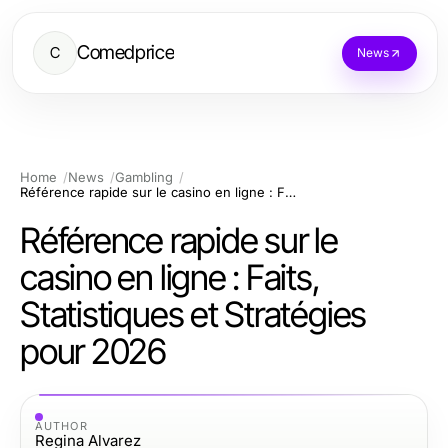
Comedprice
C
News
Home
News
Gambling
Référence rapide sur le casino en ligne : Faits, Statistiques et Stratégies pour 2026
Référence rapide sur le
casino en ligne : Faits,
Statistiques et Stratégies
pour 2026
AUTHOR
Regina Alvarez