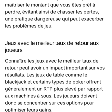
maîtriser le montant que vous êtes prêt à
perdre, évitant ainsi de chasser les pertes,
une pratique dangereuse qui peut exacerber
les problèmes de jeu.
Jeux avec le meilleur taux de retour aux
joueurs
Connaître les jeux avec le meilleur taux de
retour peut avoir un impact important sur vos
résultats. Les jeux de table comme le
blackjack et certains types de poker offrent
généralement un RTP plus élevé par rapport
aux machines à sous. Les joueurs doivent
donc se concentrer sur ces options pour
optimiser leurs gains.