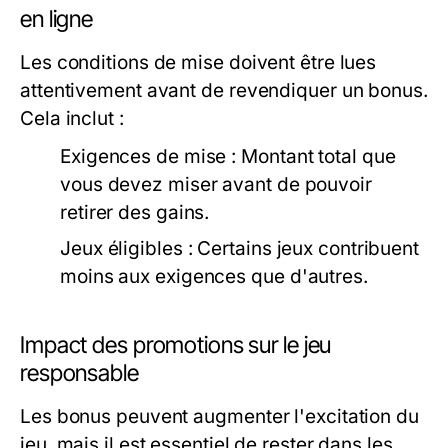
en ligne
Les conditions de mise doivent être lues
attentivement avant de revendiquer un bonus.
Cela inclut :
Exigences de mise :
Montant total que
vous devez miser avant de pouvoir
retirer des gains.
Jeux éligibles :
Certains jeux contribuent
moins aux exigences que d'autres.
Impact des promotions sur le jeu
responsable
Les bonus peuvent augmenter l'excitation du
jeu, mais il est essentiel de rester dans les