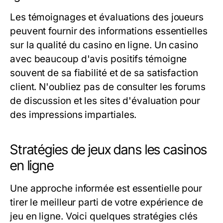
Les témoignages et évaluations des joueurs
peuvent fournir des informations essentielles
sur la qualité du casino en ligne. Un casino
avec beaucoup d'avis positifs témoigne
souvent de sa fiabilité et de sa satisfaction
client. N'oubliez pas de consulter les forums
de discussion et les sites d'évaluation pour
des impressions impartiales.
Stratégies de jeux dans les casinos
en ligne
Une approche informée est essentielle pour
tirer le meilleur parti de votre expérience de
jeu en ligne. Voici quelques stratégies clés