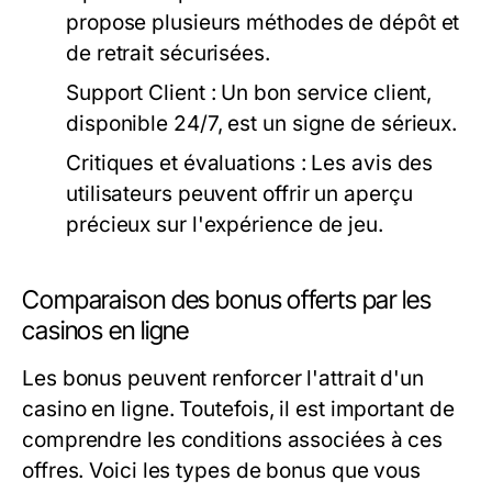
propose plusieurs méthodes de dépôt et
de retrait sécurisées.
Support Client :
Un bon service client,
disponible 24/7, est un signe de sérieux.
Critiques et évaluations :
Les avis des
utilisateurs peuvent offrir un aperçu
précieux sur l'expérience de jeu.
Comparaison des bonus offerts par les
casinos en ligne
Les bonus peuvent renforcer l'attrait d'un
casino en ligne. Toutefois, il est important de
comprendre les conditions associées à ces
offres. Voici les types de bonus que vous