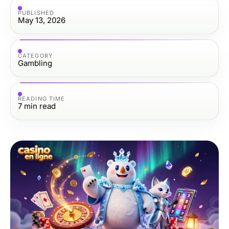
PUBLISHED
May 13, 2026
CATEGORY
Gambling
READING TIME
7
min read