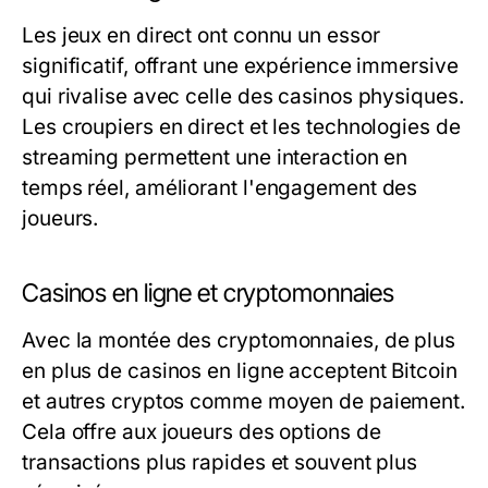
Les jeux en direct ont connu un essor
significatif, offrant une expérience immersive
qui rivalise avec celle des casinos physiques.
Les croupiers en direct et les technologies de
streaming permettent une interaction en
temps réel, améliorant l'engagement des
joueurs.
Casinos en ligne et cryptomonnaies
Avec la montée des cryptomonnaies, de plus
en plus de casinos en ligne acceptent Bitcoin
et autres cryptos comme moyen de paiement.
Cela offre aux joueurs des options de
transactions plus rapides et souvent plus