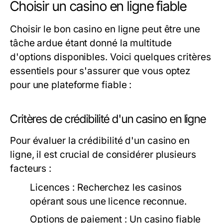
Choisir un casino en ligne fiable
Choisir le bon casino en ligne peut être une
tâche ardue étant donné la multitude
d'options disponibles. Voici quelques critères
essentiels pour s'assurer que vous optez
pour une plateforme fiable :
Critères de crédibilité d'un casino en ligne
Pour évaluer la crédibilité d'un casino en
ligne, il est crucial de considérer plusieurs
facteurs :
Licences :
Recherchez les casinos
opérant sous une licence reconnue.
Options de paiement :
Un casino fiable