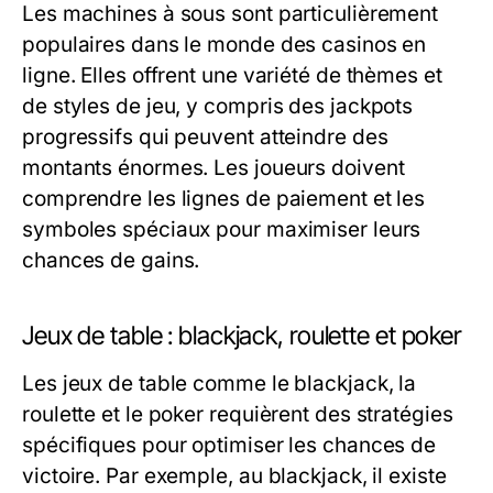
Les machines à sous sont particulièrement
populaires dans le monde des casinos en
ligne. Elles offrent une variété de thèmes et
de styles de jeu, y compris des jackpots
progressifs qui peuvent atteindre des
montants énormes. Les joueurs doivent
comprendre les lignes de paiement et les
symboles spéciaux pour maximiser leurs
chances de gains.
Jeux de table : blackjack, roulette et poker
Les jeux de table comme le blackjack, la
roulette et le poker requièrent des stratégies
spécifiques pour optimiser les chances de
victoire. Par exemple, au blackjack, il existe