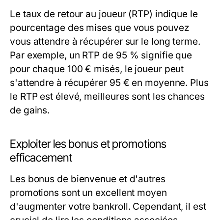
Le taux de retour au joueur (RTP) indique le
pourcentage des mises que vous pouvez
vous attendre à récupérer sur le long terme.
Par exemple, un RTP de 95 % signifie que
pour chaque 100 € misés, le joueur peut
s'attendre à récupérer 95 € en moyenne. Plus
le RTP est élevé, meilleures sont les chances
de gains.
Exploiter les bonus et promotions
efficacement
Les bonus de bienvenue et d'autres
promotions sont un excellent moyen
d'augmenter votre bankroll. Cependant, il est