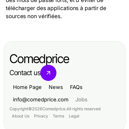
des mots de passe forts, et d'éviter de
télécharger des applications à partir de
sources non vérifiées.
Comedprice
Contact us
Home Page
News
FAQs
info@comedprice.com
Jobs
Copyright
©
2026
Comedprice
.
All rights reserved
About Us
Privacy
Terms
Legal